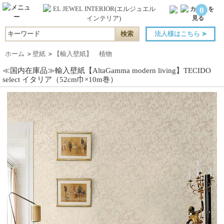
0
法人様はこちら
➤
ホーム
＞
壁紙
＞
【輸入壁紙】 植物
≪国内在庫品≫輸入壁紙【AltaGamma modern living】TECIDO
select イタリア（52cm巾×10m巻）