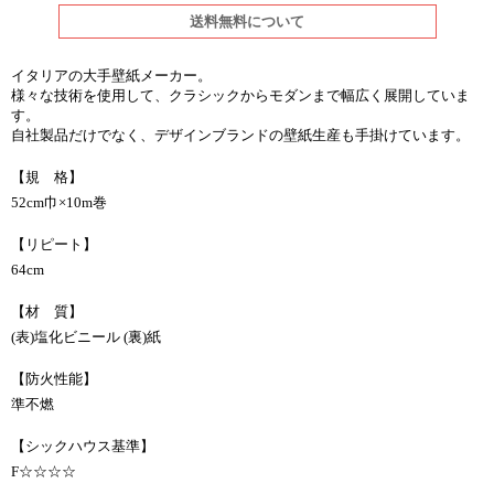
送料無料について
イタリアの大手壁紙メーカー。
様々な技術を使用して、クラシックからモダンまで幅広く展開していま
す。
自社製品だけでなく、デザインブランドの壁紙生産も手掛けています。
【規 格】
52cm巾×10m巻
【リピート】
64cm
【材 質】
(表)塩化ビニール (裏)紙
【防火性能】
準不燃
【シックハウス基準】
F☆☆☆☆