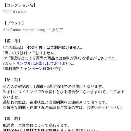
【コレクション名】
TECIDO select
【ブランド】
AltaGamma modern living - イタリア -
【備 考】
?この商品は
「代金引換」はご利用頂けません。
?裏にのりは付いておりません。
?PC環境などにより実際の商品とは色味が異なる場合がございます。
?
カットサンプルはお出ししておりません。
?送料無料キャンペーン対象外です。
【納 期】
※ご入金確認後、1週間～3週間前後でのお届けとなります。
※まれにタイミングで在庫切れとなる場合がございますので、ご了承下
さいませ。
品切れの際は、在庫状況と次回納期をご連絡させて頂きます。
※確実な納期・在庫状況の確認をご希望の方は、お問い合わせ下さい。
【送 料】
配送先、ご注文数によって変わります。
送料区分は
「送料のちほど見積もり」
をお選びください。