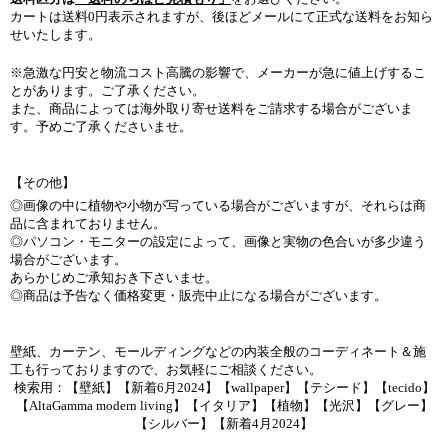
カートは送料0円表示されますが、後ほどメールにて正式な送料をお知ら
せいたします。
※急激な円安と物流コスト高騰の影響で、メーカーが急に値上げするこ
とがあります。ご了承ください。
また、商品によっては海外取り寄せ送料をご請求する場合がございま
す。予めご了承くださいませ。
【その他】
◎画像の中に植物や小物が写っている場合がございますが、それらは商
品に含まれておりません。
◎パソコン・モニターの設定によって、画像と実物の色合いが多少違う
場合がございます。
あらかじめご承知おき下さいませ。
◎商品は予告なく価格変更・販売中止になる場合がございます。
壁紙、カーテン、モールディングなどの内装全般のコーディネート＆施
工も行っておりますので、お気軽にご相談ください。
検索用：【壁紙】【新着6月2024】【wallpaper】【テシード】【tecido】
【AltaGamma modern living】【イタリア】【植物】【光沢】【グレー】
【シルバー】【新着4月2024】