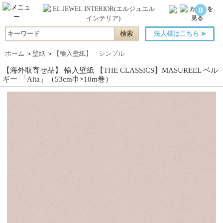
0
法人様はこちら
➤
ホーム
＞
壁紙
＞
【輸入壁紙】 シンプル
【海外取寄せ品】 輸入壁紙 【THE CLASSICS】MASUREEL ベル
ギー 「Alta」（53cm巾×10m巻）