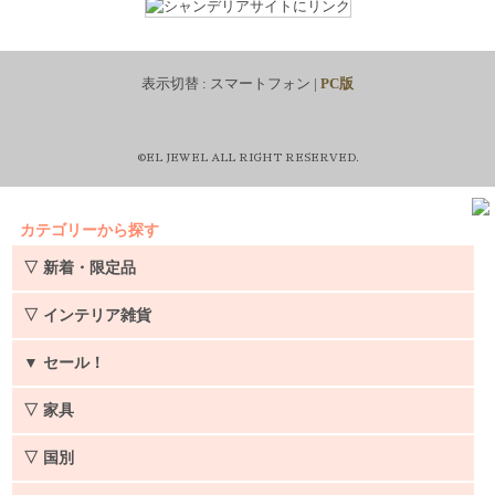
表示切替 :
スマートフォン
|
PC版
©EL JEWEL ALL RIGHT RESERVED.
カテゴリーから探す
▽ 新着・限定品
▽ インテリア雑貨
▼
セール！
▽ 家具
▽ 国別