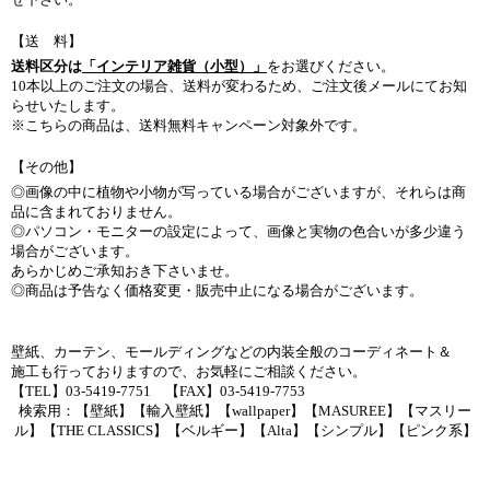
【送 料】
送料区分は
「インテリア雑貨（小型）」
をお選びください。
10本以上のご注文の場合、送料が変わるため、ご注文後メールにてお知
らせいたします。
※こちらの商品は、送料無料キャンペーン対象外です。
【その他】
◎画像の中に植物や小物が写っている場合がございますが、それらは商
品に含まれておりません。
◎パソコン・モニターの設定によって、画像と実物の色合いが多少違う
場合がございます。
あらかじめご承知おき下さいませ。
◎商品は予告なく価格変更・販売中止になる場合がございます。
壁紙、カーテン、モールディングなどの内装全般のコーディネート＆
施工も行っておりますので、お気軽にご相談ください。
【TEL】03-5419-7751 【FAX】03-5419-7753
検索用：【壁紙】【輸入壁紙】【wallpaper】【MASUREE】【マスリー
ル】【THE CLASSICS】【ベルギー】【Alta】【シンプル】【ピンク系】