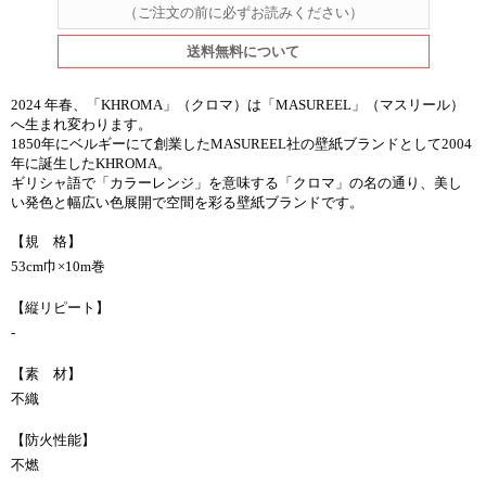
（ご注文の前に必ずお読みください）
送料無料について
2024 年春、「KHROMA」（クロマ）は「MASUREEL」（マスリール）
へ生まれ変わります。
1850年にベルギーにて創業したMASUREEL社の壁紙ブランドとして2004
年に誕生したKHROMA。
ギリシャ語で「カラーレンジ」を意味する「クロマ」の名の通り、美し
い発色と幅広い色展開で空間を彩る壁紙ブランドです。
【規 格】
53cm巾×10m巻
【縦リピート】
-
【素 材】
不織
【防火性能】
不燃