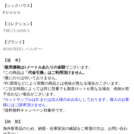
【シックハウス】
F☆☆☆☆
【コレクション】
THE CLASSICS
【ブランド】
MASUREEL -ベルギー-
【備 考】
?
販売価格は1メートルあたりの金額
でございます。
?この商品は
「代金引換」はご利用頂けません。
?裏にのりは付いておりません。
?PC環境などにより実際の商品とは色味が異なる場合がございます。
?ご注文時期によっては同じ型番でも製造ロットが異なる場合、色味が若
干合わない場合がございます。
?
カットサンプルはICまたは法人様のみお出ししております。個人のお客
様にはご請求頂けません。
?送料無料キャンペーン対象外です。
【納 期】
海外取寄品のため、納期・在庫状況の確認をご希望の方は、お問い合わ
せ下さい。