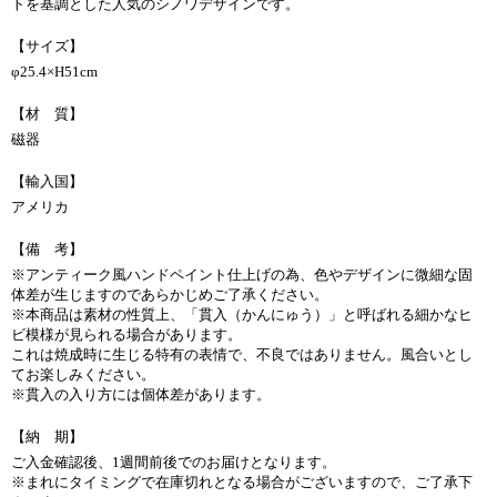
トを基調とした人気のシノワデザインです。
【サイズ】
φ25.4×H51cm
【材 質】
磁器
【輸入国】
アメリカ
【備 考】
※アンティーク風ハンドペイント仕上げの為、色やデザインに微細な固
体差が生じますのであらかじめご了承ください。
※本商品は素材の性質上、「貫入（かんにゅう）」と呼ばれる細かなヒ
ビ模様が見られる場合があります。
これは焼成時に生じる特有の表情で、不良ではありません。風合いとし
てお楽しみください。
※貫入の入り方には個体差があります。
【納 期】
ご入金確認後、1週間前後でのお届けとなります。
※まれにタイミングで在庫切れとなる場合がございますので、ご了承下