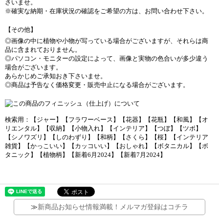
さいませ。
※確実な納期・在庫状況の確認をご希望の方は、お問い合わせ下さい。
【その他】
◎画像の中に植物や小物が写っている場合がございますが、それらは商
品に含まれておりません。
◎パソコン・モニターの設定によって、画像と実物の色合いが多少違う
場合がございます。
あらかじめご承知おき下さいませ。
◎商品は予告なく価格変更・販売中止になる場合がございます。
検索用：【ジャー】【フラワーベース】【花器】【花瓶】【和風】【オ
リエンタル】【収納】【小物入れ】【インテリア】【つぼ】【ツボ】
【シノワズリ】【しのわずり】【和柄】【さくら】【桜】【インテリア
雑貨】【かっこいい】【カッコいい】【おしゃれ】【ボタニカル】【ボ
タニック】【植物柄】【新着6月2024】【新着7月2024】
≫
新商品お知らせ情報満載！メルマガ登録はコチラ