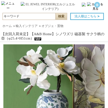
0
法人様はこちら
➤
ホーム
＞
輸入インテリア
＞
オブジェ・置物
【次回入荷未定】【A&B Home】シノワズリ 磁器製 サクラ柄の
壺（φ25.4×H51cm）