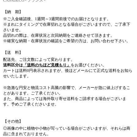
CASADECO - フランス -
【納 期】
※ご入金確認後、1週間～3週間前後でのお届けとなります。
※まれにタイミングで在庫切れとなる場合がございますので、ご了承下
さいませ。
品切れの際は、在庫状況と次回納期をご連絡させて頂きます。
※確実な納期・在庫状況の確認をご希望の方は、お問い合わせ下さい。
【送 料】
配送先、ご注文数によって変わります。
送料区分は
「送料のちほど見積もり」
をお選びください。
カートは送料0円表示されますが、後ほどメールにて正式な送料をお知ら
せいたします。
※急激な円安と物流コスト高騰の影響で、メーカーが急に値上げするこ
とがあります。ご了承ください。
また、商品によっては海外取り寄せ送料をご請求する場合がございま
す。予めご了承くださいませ。
【その他】
◎画像の中に植物や小物が写っている場合がございますが、それらは商
品に含まれておりません。