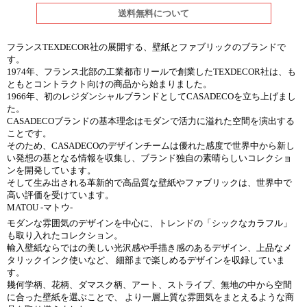
送料無料について
フランスTEXDECOR社の展開する、壁紙とファブリックのブランドで
す。
1974年、フランス北部の工業都市リールで創業したTEXDECOR社は、も
ともとコントラクト向けの商品から始まりました。
1966年、初のレジダンシャルブランドとしてCASADECOを立ち上げまし
た。
CASADECOブランドの基本理念はモダンで活力に溢れた空間を演出する
ことです。
そのため、CASADECOのデザインチームは優れた感度で世界中から新し
い発想の基となる情報を収集し、ブランド独自の素晴らしいコレクショ
ンを開発しています。
そして生み出される革新的で高品質な壁紙やファブリックは、世界中で
高い評価を受けています。
MATOU -マトウ-
モダンな雰囲気のデザインを中心に、トレンドの「シックなカラフル」
も取り入れたコレクション。
輸入壁紙ならではの美しい光沢感や手描き感のあるデザイン、上品なメ
タリックインク使いなど、 細部まで楽しめるデザインを収録していま
す。
幾何学柄、花柄、ダマスク柄、アート、ストライプ、無地の中から空間
に合った壁紙を選ぶことで、 より一層上質な雰囲気をまとえるような商