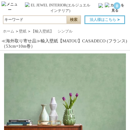
0
法人様はこちら
➤
ホーム
＞
壁紙
＞
【輸入壁紙】 シンプル
≪海外取り寄せ品≫輸入壁紙【MATOU】CASADECO (フランス)
（53cm×10m巻）