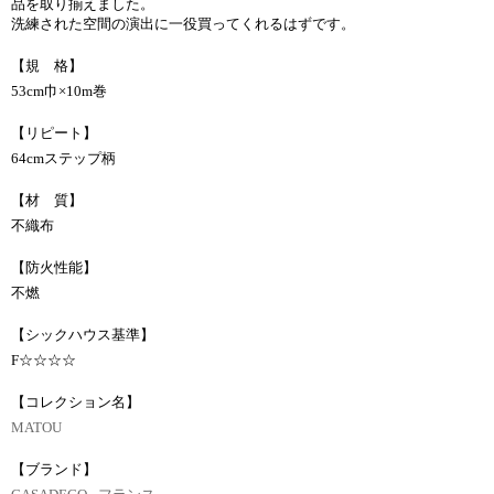
品を取り揃えました。
洗練された空間の演出に一役買ってくれるはずです。
【規 格】
53cm巾×10m巻
【リピート】
64cmステップ柄
【材 質】
不織布
【防火性能】
不燃
【シックハウス基準】
F☆☆☆☆
【コレクション名】
MATOU
【ブランド】