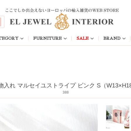
TEGORY
FURNITURE
SALE
BRAND
れ マルセイユストライプ ピンク S（W13×H18
388