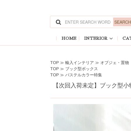
ホーム
>
輸入インテリア
>
オブジェ・置物
ホーム
>
ブック型ボックス
ホーム
>
パステルカラー特集
HOME
INTERIOR
CA
TOP
≫
輸入インテリア
≫
オブジェ・置物
TOP
≫
ブック型ボックス
TOP
≫
パステルカラー特集
【次回入荷未定】ブック型小物入