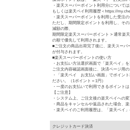
・楽天スーパーポイント利用分については
もしくは楽天ペイ利用履歴＜
https://my.ch
・楽天スーパーポイントを利用した受注の
ただし、期間限定ポイントを利用し、その
減額の際、
期間限定楽天スーパーポイント > 通常楽
の順で優先して利用されます。
■ご注文の商品出荷完了後に、楽天スーパ
が付与されます。
■楽天スーパーポイントの使い方
・お支払い方法選択画面で「楽天ペイ」を
ご注文内容確認画面後に、決済ページ用の
・「楽天ペイ お支払い画面」でポイント
ださい。（1ポイント＝1円）
・一度のお支払いで利用できるポイントは、5
【ご注意】
・システム上、ご注文後の楽天ペイへの変
・商品をキャンセルや返品された場合、楽
・楽天ペイのご利用履歴は、「楽天ペイ」
クレジットカード決済