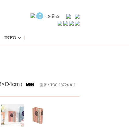
0
INFO
×D4cm）
型番：TOC-18724-811-