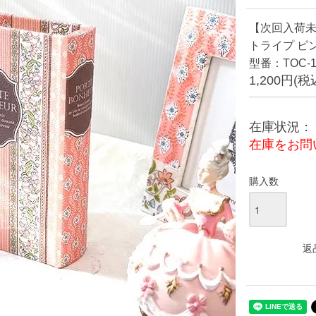
【次回入荷未
トライプ ピン
型番：TOC-18
1,200円(税
在庫状況：
在庫をお問
購入数
返