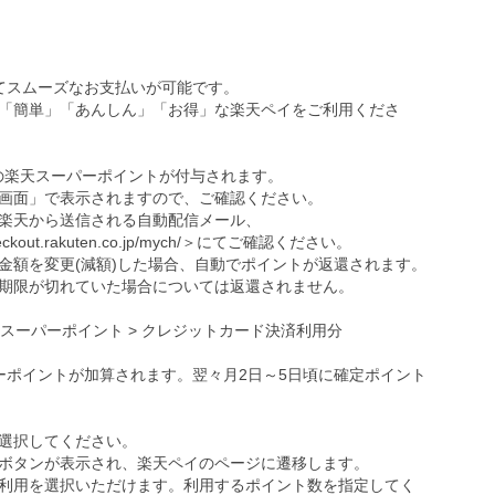
ってスムーズなお支払いが可能です。
「簡単」「あんしん」「お得」な楽天ペイをご利用くださ
の楽天スーパーポイントが付与されます。
画面」で表示されますので、ご確認ください。
楽天から送信される自動配信メール、
eckout.rakuten.co.jp/mych/
＞にてご確認ください。
金額を変更(減額)した場合、自動でポイントが返還されます。
期限が切れていた場合については返還されません。
天スーパーポイント > クレジットカード決済利用分
ーポイントが加算されます。翌々月2日～5日頃に確定ポイント
選択してください。
ボタンが表示され、楽天ペイのページに遷移します。
利用を選択いただけます。利用するポイント数を指定してく