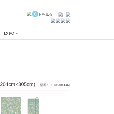
0
INFO
 (204cm×305cm)
型番：TE-DB30414M