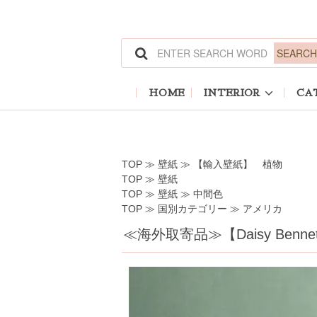
ホーム
>
壁紙
>
【輸入壁紙】 植物
ホーム
>
壁紙
ホーム
>
壁紙
>
中間色
ホーム
>
国別カテゴリー
>
アメリカ
HOME
INTERIOR
CA
TOP
≫
壁紙
≫
【輸入壁紙】 植物
TOP
≫
壁紙
TOP
≫
壁紙
≫
中間色
TOP
≫
国別カテゴリー
≫
アメリカ
≪海外取寄品≫【Daisy Bennett Mu