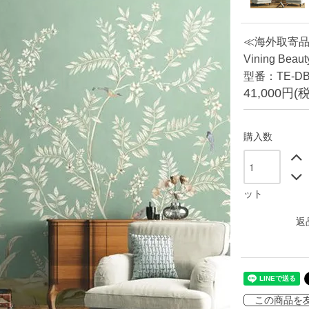
≪海外取寄品≫【Da
Vining Beau
型番：TE-DB
41,000円(
購入数
ット
返
この商品を