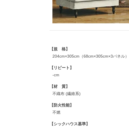
【規 格】
204cm×305cm（68cm×305cm×3パネル）
【リピート】
-cm
【材 質】
不織布 (繊維系)
【防火性能】
不燃
【シックハウス基準】