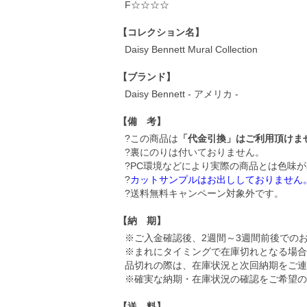
F☆☆☆☆
【コレクション名】
Daisy Bennett Mural Collection
【ブランド】
Daisy Bennett - アメリカ -
【備 考】
?この商品は
「代金引換」はご利用頂けま
?裏にのりは付いておりません。
?PC環境などにより実際の商品とは色味
?
カットサンプルはお出ししておりません
?送料無料キャンペーン対象外です。
【納 期】
※ご入金確認後、2週間～3週間前後での
※まれにタイミングで在庫切れとなる場合
品切れの際は、在庫状況と次回納期をご連
※確実な納期・在庫状況の確認をご希望の
【送 料】