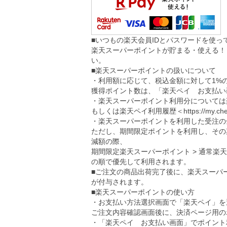
■いつもの楽天会員IDとパスワードを使
楽天スーパーポイントが貯まる・使える！
い。
■楽天スーパーポイントの扱いについて
・利用額に応じて、税込金額に対して1%
獲得ポイント数は、「楽天ペイ お支払い
・楽天スーパーポイント利用分については
もしくは楽天ペイ利用履歴＜
https://my.ch
・楽天スーパーポイントを利用した受注の
ただし、期間限定ポイントを利用し、その
減額の際、
期間限定楽天スーパーポイント > 通常楽
の順で優先して利用されます。
■ご注文の商品出荷完了後に、楽天スーパ
が付与されます。
■楽天スーパーポイントの使い方
・お支払い方法選択画面で「楽天ペイ」を
ご注文内容確認画面後に、決済ページ用の
・「楽天ペイ お支払い画面」でポイント