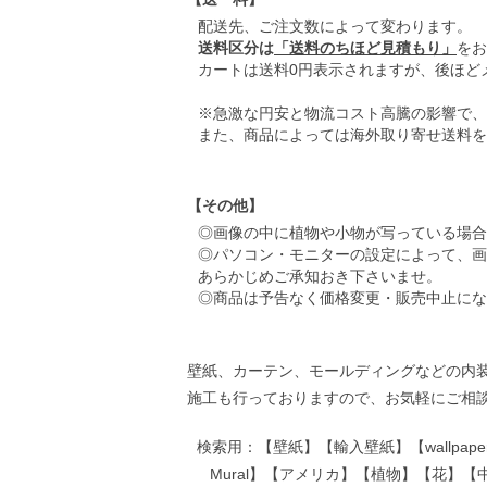
配送先、ご注文数によって変わります。
送料区分は
「送料のちほど見積もり」
をお
カートは送料0円表示されますが、後ほど
※急激な円安と物流コスト高騰の影響で、
また、商品によっては海外取り寄せ送料を
【その他】
◎画像の中に植物や小物が写っている場合
◎パソコン・モニターの設定によって、画
あらかじめご承知おき下さいませ。
◎商品は予告なく価格変更・販売中止にな
壁紙、カーテン、モールディングなどの内
施工も行っておりますので、お気軽にご相
検索用：【壁紙】【輸入壁紙】【wallpaper】【テ
Mural】【アメリカ】【植物】【花】【中