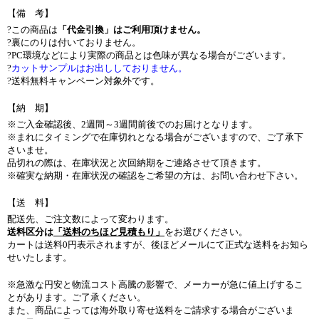
【備 考】
?この商品は
「代金引換」はご利用頂けません。
?裏にのりは付いておりません。
?PC環境などにより実際の商品とは色味が異なる場合がございます。
?
カットサンプルはお出ししておりません。
?送料無料キャンペーン対象外です。
【納 期】
※ご入金確認後、2週間～3週間前後でのお届けとなります。
※まれにタイミングで在庫切れとなる場合がございますので、ご了承下
さいませ。
品切れの際は、在庫状況と次回納期をご連絡させて頂きます。
※確実な納期・在庫状況の確認をご希望の方は、お問い合わせ下さい。
【送 料】
配送先、ご注文数によって変わります。
送料区分は
「送料のちほど見積もり」
をお選びください。
カートは送料0円表示されますが、後ほどメールにて正式な送料をお知ら
せいたします。
※急激な円安と物流コスト高騰の影響で、メーカーが急に値上げするこ
とがあります。ご了承ください。
また、商品によっては海外取り寄せ送料をご請求する場合がございま