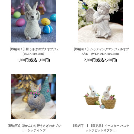
【即納可！】野うさぎのプチオブジェ
【即納可！】シッティングエンジェルオブ
（φ5.5×H10.5cm）
ジェ (W13×D13×H16.5cm)
1,000円(税込1,100円)
2,000円(税込2,200円)
【即納可!】花かんむり野うさぎのオブジ
【即納可！】【限定品】イースター バスケ
ェ・シッティング
ットラビットオブジェ