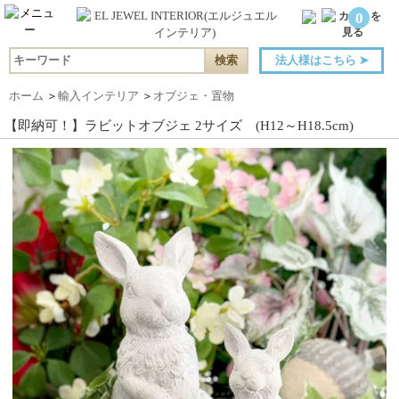
0
法人様はこちら
➤
ホーム
＞
輸入インテリア
＞
オブジェ・置物
【即納可！】ラビットオブジェ 2サイズ (H12～H18.5cm)