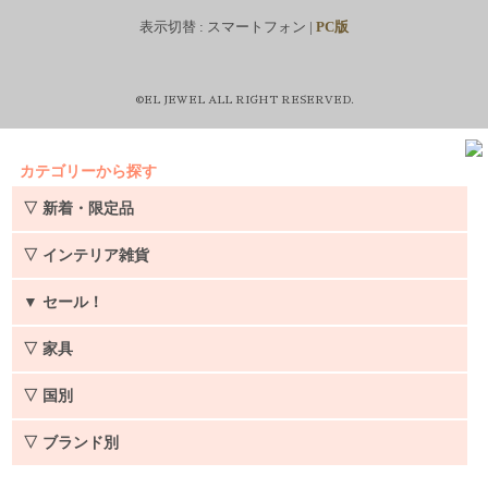
表示切替 :
スマートフォン
|
PC版
©EL JEWEL ALL RIGHT RESERVED.
カテゴリーから探す
▽ 新着・限定品
▽ インテリア雑貨
▼
セール！
▽ 家具
▽ 国別
▽ ブランド別