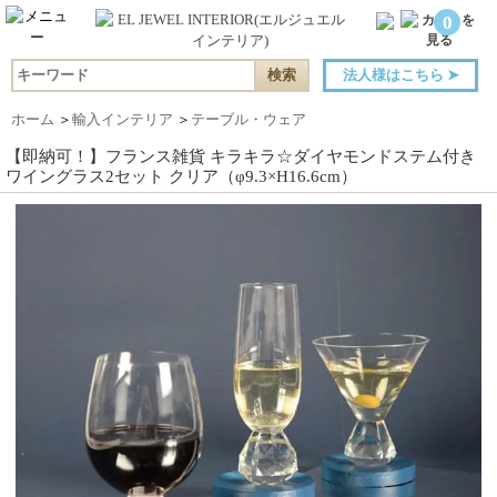
0
法人様はこちら
➤
ホーム
＞
輸入インテリア
＞
テーブル・ウェア
【即納可！】フランス雑貨 キラキラ☆ダイヤモンドステム付き
ワイングラス2セット クリア（φ9.3×H16.6cm）