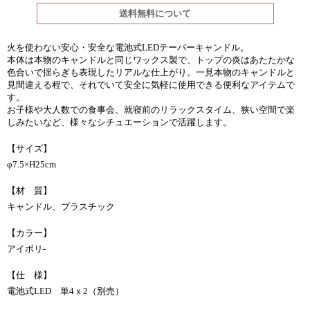
送料無料について
火を使わない安心・安全な電池式LEDテーパーキャンドル。
本体は本物のキャンドルと同じワックス製で、トップの炎はあたたかな
色合いで揺らぎも表現したリアルな仕上がり。一見本物のキャンドルと
見間違える程で、それでいて安全に気軽に使用できる便利なアイテムで
す。
お子様や大人数での食事会、就寝前のリラックスタイム、狭い空間で楽
しみたいなど、様々なシチュエーションで活躍します。
【サイズ】
φ7.5×H25cm
【材 質】
キャンドル、プラスチック
【カラー】
アイボリ-
【仕 様】
電池式LED 単4ｘ2（別売）