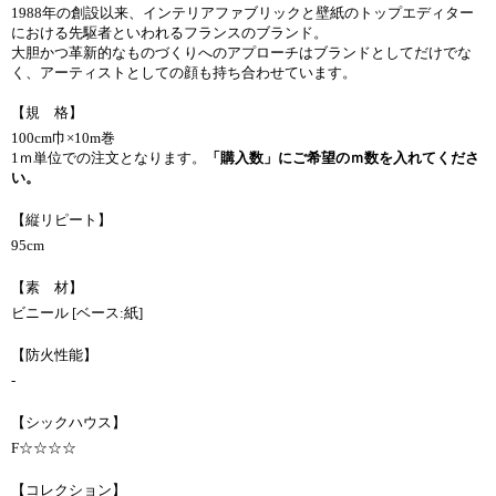
1988年の創設以来、インテリアファブリックと壁紙のトップエディター
における先駆者といわれるフランスのブランド。
大胆かつ革新的なものづくりへのアプローチはブランドとしてだけでな
く、アーティストとしての顔も持ち合わせています。
【規 格】
100cm巾×10m巻
1ｍ単位での注文となります。
「購入数」にご希望のｍ数を入れてくださ
い。
【縦リピート】
95cm
【素 材】
ビニール [ベース:紙]
【防火性能】
-
【シックハウス】
F☆☆☆☆
【コレクション】