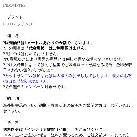
INDOMPTÉE
【ブランド】
ELITIS -フランス-
【備 考】
?
販売価格は1メートルあたりの金額
でございます。
?この商品は
「代金引換」はご利用頂けません。
?裏にのりは付いておりません。
?PC環境などにより実際の商品とは色味が異なる場合がございます。
?ご注文時期によっては同じ型番でも製造ロットが異なる場合、色味が若
干合わない場合がございます。
?
カットサンプルはICまたは法人様のみお出ししております。個人のお客
様にはご請求頂けません。
?送料無料キャンペーン対象外です。
【納 期】
海外取寄品のため、納期・在庫状況の確認をご希望の方は、お問い合わ
せ下さい。
【送 料】
送料区分は
「インテリア雑貨（小型）」
をお選びください。
10本以上のご注文の場合、送料が変わるため、ご注文後メールにてお知