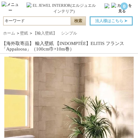
0
法人様はこちら
➤
ホーム
＞
壁紙
＞
【輸入壁紙】 シンプル
【海外取寄品】 輸入壁紙 【INDOMPTÉE】ELITIS フランス
「Appaloosa」（100cm巾×10m巻）