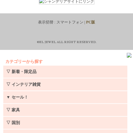
表示切替 :
スマートフォン
|
PC版
©EL JEWEL ALL RIGHT RESERVED.
カテゴリーから探す
▽ 新着・限定品
▽ インテリア雑貨
▼
セール！
▽ 家具
▽ 国別