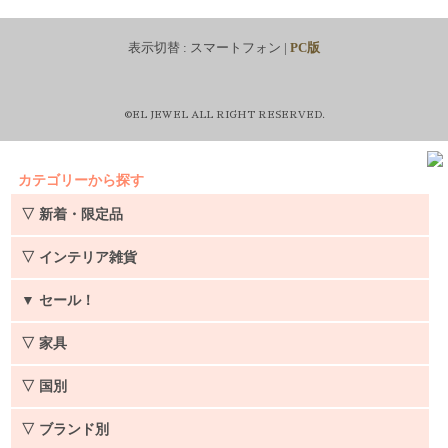
表示切替 :
スマートフォン
|
PC版
©EL JEWEL ALL RIGHT RESERVED.
カテゴリーから探す
▽ 新着・限定品
▽ インテリア雑貨
▼
セール！
▽ 家具
▽ 国別
▽ ブランド別