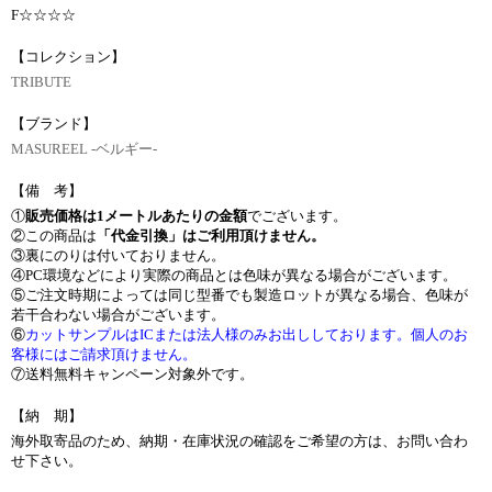
F☆☆☆☆
【コレクション】
TRIBUTE
【ブランド】
MASUREEL -ベルギー-
【備 考】
①
販売価格は1メートルあたりの金額
でございます。
②この商品は
「代金引換」はご利用頂けません。
③裏にのりは付いておりません。
④PC環境などにより実際の商品とは色味が異なる場合がございます。
⑤ご注文時期によっては同じ型番でも製造ロットが異なる場合、色味が
若干合わない場合がございます。
⑥
カットサンプルはICまたは法人様のみお出ししております。個人のお
客様にはご請求頂けません。
⑦送料無料キャンペーン対象外です。
【納 期】
海外取寄品のため、納期・在庫状況の確認をご希望の方は、お問い合わ
せ下さい。