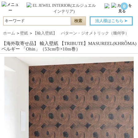
0
法人様はこちら
➤
ホーム
＞
壁紙
＞
【輸入壁紙】 パターン・ジオメトリック（幾何学）
【海外取寄せ品】 輸入壁紙 【TRIBUTE】MASUREEL(KHRÔMA)
ベルギー 「Ohin」（53cm巾×10m巻）