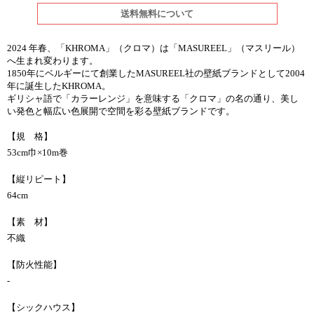
送料無料について
2024 年春、「KHROMA」（クロマ）は「MASUREEL」（マスリール）
へ生まれ変わります。
1850年にベルギーにて創業したMASUREEL社の壁紙ブランドとして2004
年に誕生したKHROMA。
ギリシャ語で「カラーレンジ」を意味する「クロマ」の名の通り、美し
い発色と幅広い色展開で空間を彩る壁紙ブランドです。
【規 格】
53cm巾×10m巻
【縦リピート】
64cm
【素 材】
不織
【防火性能】
-
【シックハウス】