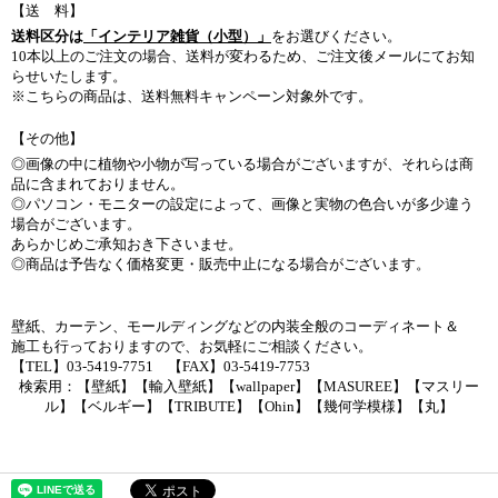
【送 料】
送料区分は
「インテリア雑貨（小型）」
をお選びください。
10本以上のご注文の場合、送料が変わるため、ご注文後メールにてお知
らせいたします。
※こちらの商品は、送料無料キャンペーン対象外です。
【その他】
◎画像の中に植物や小物が写っている場合がございますが、それらは商
品に含まれておりません。
◎パソコン・モニターの設定によって、画像と実物の色合いが多少違う
場合がございます。
あらかじめご承知おき下さいませ。
◎商品は予告なく価格変更・販売中止になる場合がございます。
壁紙、カーテン、モールディングなどの内装全般のコーディネート＆
施工も行っておりますので、お気軽にご相談ください。
【TEL】03-5419-7751 【FAX】03-5419-7753
検索用：【壁紙】【輸入壁紙】【wallpaper】【MASUREE】【マスリー
ル】【ベルギー】【TRIBUTE】【Ohin】【幾何学模様】【丸】