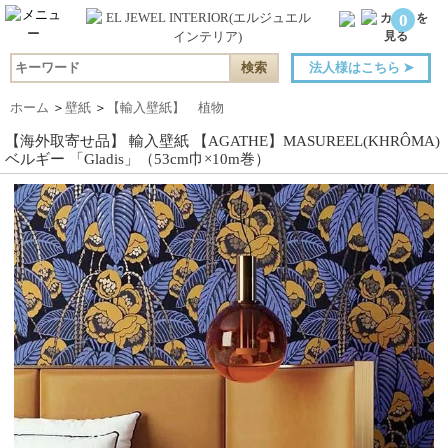
0
法人様はこちら
➤
ホーム
＞
壁紙
＞
【輸入壁紙】 植物
【海外取寄せ品】 輸入壁紙 【AGATHE】MASUREEL(KHRÔMA)
ベルギー 「Gladis」（53cm巾×10m巻）