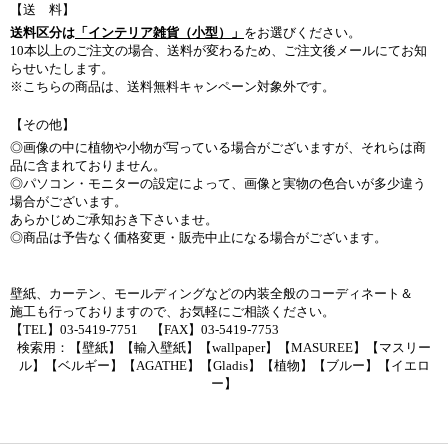
【送 料】
送料区分は
「インテリア雑貨（小型）」
をお選びください。
10本以上のご注文の場合、送料が変わるため、ご注文後メールにてお知
らせいたします。
※こちらの商品は、送料無料キャンペーン対象外です。
【その他】
◎画像の中に植物や小物が写っている場合がございますが、それらは商
品に含まれておりません。
◎パソコン・モニターの設定によって、画像と実物の色合いが多少違う
場合がございます。
あらかじめご承知おき下さいませ。
◎商品は予告なく価格変更・販売中止になる場合がございます。
壁紙、カーテン、モールディングなどの内装全般のコーディネート＆
施工も行っておりますので、お気軽にご相談ください。
【TEL】03-5419-7751 【FAX】03-5419-7753
検索用：【壁紙】【輸入壁紙】【wallpaper】【MASUREE】【マスリー
ル】【ベルギー】【AGATHE】【Gladis】【植物】【ブルー】【イエロ
ー】