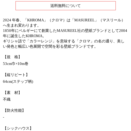
送料無料について
2024 年春、「KHROMA」（クロマ）は「MASUREEL」（マスリール）
へ生まれ変わります。
1850年にベルギーにて創業したMASUREEL社の壁紙ブランドとして2004
年に誕生したKHROMA。
ギリシャ語で「カラーレンジ」を意味する「クロマ」の名の通り、美し
い発色と幅広い色展開で空間を彩る壁紙ブランドです。
【規 格】
53cm巾×10m巻
【縦リピート】
64cm(ステップ柄)
【素 材】
不織
【防火性能】
-
【シックハウス】