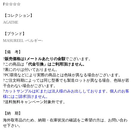
F☆☆☆☆
【コレクション】
AGATHE
【ブランド】
MASUREEL -ベルギー-
【備 考】
?
販売価格は1メートルあたりの金額
でございます。
?この商品は
「代金引換」はご利用頂けません。
?裏にのりは付いておりません。
?PC環境などにより実際の商品とは色味が異なる場合がございます。
?ご注文時期によっては同じ型番でも製造ロットが異なる場合、色味が若
干合わない場合がございます。
?
カットサンプルはICまたは法人様のみお出ししております。個人のお客
様にはご請求頂けません。
?送料無料キャンペーン対象外です。
【納 期】
海外取寄品のため、納期・在庫状況の確認をご希望の方は、お問い合わ
せ下さい。