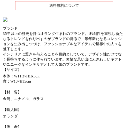
送料無料について
ブランド
35年以上の歴史を持つオランダ生まれのブランド。 独創性を重視し新た
なるトレンドを作り出すのがブランドの特徴で、毎年新たなるコレクシ
ョンを生み出しつづけ、ファッショナブルなアイテムで世界中の人々を
魅了します。
インテリアに驚きを与えることを目的としていて、デザイン性だけでな
く長持ちするように作られています。素敵な思い出にふさわしいギフト
やユニークなインテリアとして人気のブランドです。
【サイズ】
本体：W11.3×H16.5cm
窓：W10×H15cm
【材 質】
金属、エナメル、ガラス
【輸入国】
オランダ
【備 考】