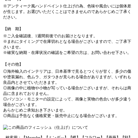
※アンティーク風ハンドペイント仕上げの為、色味や風合いには個体差
が生じます。お選びいただくことはできませんのであらかじめご了承く
ださい。
【納 期】
※ご入金確認後、1週間前後でのお届けとなります。
※まれにタイミングで在庫切れとなる場合がございますので、ご了承下
さいませ。
※確実な納期・在庫状況の確認をご希望の方は、お問い合わせ下さい。
【その他】
◎海外輸入のインテリアは、日本基準で見るとつくりが甘く、多少の傷
や塗装漏れ、色ムラ、ガタつきが見られる場合がありますが、いずれも
良品内とさせていただきます。
◎画像の中に植物や小物が写っている場合がございますが、それらは商
品に含まれておりません。
◎パソコン・モニターの設定によって、画像と実物の色合いが多少違う
場合がございます。
あらかじめご承知おき下さいませ。
◎商品は予告なく価格変更・販売中止になる場合がございます。
検索用：【Meander】【ミンダ―】【蝶】【フラワー】【薔薇】【額】