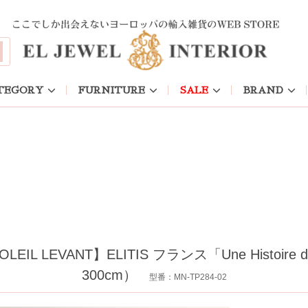
TEGORY
FURNITURE
SALE
BRAND
LEVANT】ELITIS フランス「Une Histoire d
300cm）
型番：MN-TP284-02