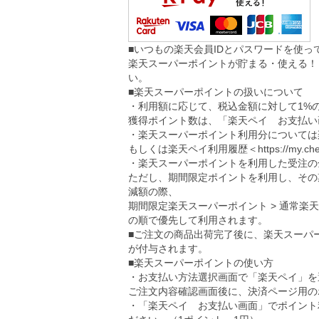
■いつもの楽天会員IDとパスワードを使
楽天スーパーポイントが貯まる・使える！
い。
■楽天スーパーポイントの扱いについて
・利用額に応じて、税込金額に対して1%
獲得ポイント数は、「楽天ペイ お支払い
・楽天スーパーポイント利用分については
もしくは楽天ペイ利用履歴＜
https://my.ch
・楽天スーパーポイントを利用した受注の
ただし、期間限定ポイントを利用し、その
減額の際、
期間限定楽天スーパーポイント > 通常楽
の順で優先して利用されます。
■ご注文の商品出荷完了後に、楽天スーパ
が付与されます。
■楽天スーパーポイントの使い方
・お支払い方法選択画面で「楽天ペイ」を
ご注文内容確認画面後に、決済ページ用の
・「楽天ペイ お支払い画面」でポイント