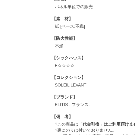
パネル単位での販売
【素 材】
紙 [ベース:不織]
【防火性能】
不燃
【シックハウス】
F☆☆☆☆
【コレクション】
SOLEIL LEVANT
【ブランド】
ELITIS - フランス-
【備 考】
?この商品は
「代金引換」はご利用頂けま
?裏にのりは付いておりません。