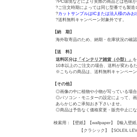
?PC環境などにより実際の商品とは色味
?ご注文時期によっては同じ型番でも製造
?
カットサンプルはICまたは法人様のみ
?送料無料キャンペーン対象外です。
【納 期】
海外取寄品のため、納期・在庫状況の確認
【送 料】
送料区分は
「インテリア雑貨（小型）」
を
10本以上のご注文の場合、送料が変わる
※こちらの商品は、送料無料キャンペーン
【その他】
◎画像の中に植物や小物が写っている場合
◎パソコン・モニターの設定によって、画
あらかじめご承知おき下さいませ。
◎商品は予告なく価格変更・販売中止にな
検索用：【壁紙】【wallpaper】【輸入
【クラシック】【SOLEIL 