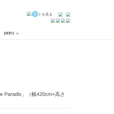
0
INFO
e Paradis」（幅420cm×高さ