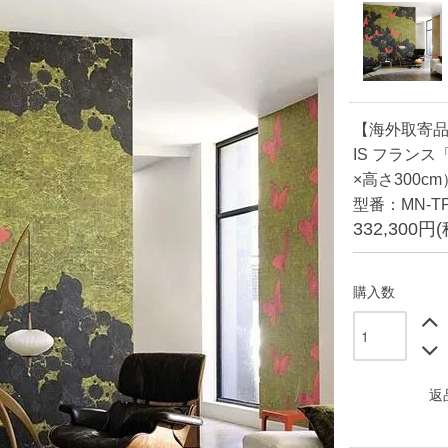
【海外取寄品】
IS フランス「Un
×高さ300cm
型番：MN-TP
332,300円
購入数
返