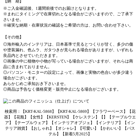
【納 期】
※ご入金確認後、1週間前後でのお届けとなります。
※まれにタイミングで在庫切れとなる場合がございますので、ご了承下
さいませ。
※確実な納期・在庫状況の確認をご希望の方は、お問い合わせ下さい。
【その他】
◎海外輸入のインテリアは、日本基準で見るとつくりが甘く、多少の傷
や塗装漏れ、色ムラ、ガタつきが見られる場合がありますが、いずれも
良品内とさせていただきます。
◎画像の中に植物や小物が写っている場合がございますが、それらは商
品に含まれておりません。
◎パソコン・モニターの設定によって、画像と実物の色合いが多少違う
場合がございます。
あらかじめご承知おき下さいませ。
◎商品は予告なく価格変更・販売中止になる場合がございます。
検索用：【KRT-KAL-5868】【KRT-KAL-5869】【フラワーベース】【花
器】【花瓶】【女性】【KERSTEN】【ケレステン】【】【テーブルウエ
ア】【テーブルウェア】【インテリアオブジェ】【インテリア】【イン
テリア雑貨】【おしゃれ】【オシャレ】【可愛い】【かわいい】【パス
テル】【新着5月2025】