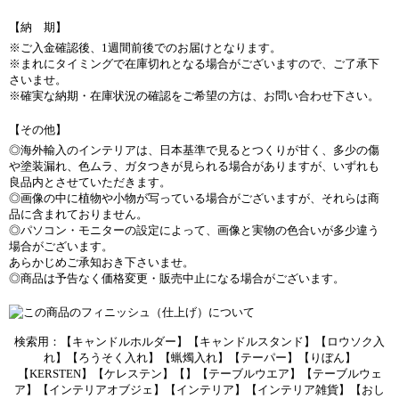
【納 期】
※ご入金確認後、1週間前後でのお届けとなります。
※まれにタイミングで在庫切れとなる場合がございますので、ご了承下
さいませ。
※確実な納期・在庫状況の確認をご希望の方は、お問い合わせ下さい。
【その他】
◎海外輸入のインテリアは、日本基準で見るとつくりが甘く、多少の傷
や塗装漏れ、色ムラ、ガタつきが見られる場合がありますが、いずれも
良品内とさせていただきます。
◎画像の中に植物や小物が写っている場合がございますが、それらは商
品に含まれておりません。
◎パソコン・モニターの設定によって、画像と実物の色合いが多少違う
場合がございます。
あらかじめご承知おき下さいませ。
◎商品は予告なく価格変更・販売中止になる場合がございます。
検索用：【キャンドルホルダー】【キャンドルスタンド】【ロウソク入
れ】【ろうそく入れ】【蝋燭入れ】【テーパー】【りぼん】
【KERSTEN】【ケレステン】【】【テーブルウエア】【テーブルウェ
ア】【インテリアオブジェ】【インテリア】【インテリア雑貨】【おし