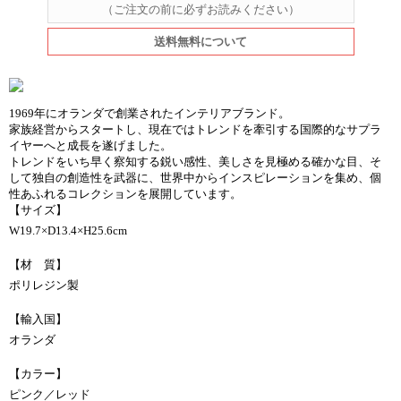
（ご注文の前に必ずお読みください）
送料無料について
1969年にオランダで創業されたインテリアブランド。
家族経営からスタートし、現在ではトレンドを牽引する国際的なサプラ
イヤーへと成長を遂げました。
トレンドをいち早く察知する鋭い感性、美しさを見極める確かな目、そ
して独自の創造性を武器に、世界中からインスピレーションを集め、個
性あふれるコレクションを展開しています。
【サイズ】
W19.7×D13.4×H25.6cm
【材 質】
ポリレジン製
【輸入国】
オランダ
【カラー】
ピンク／レッド