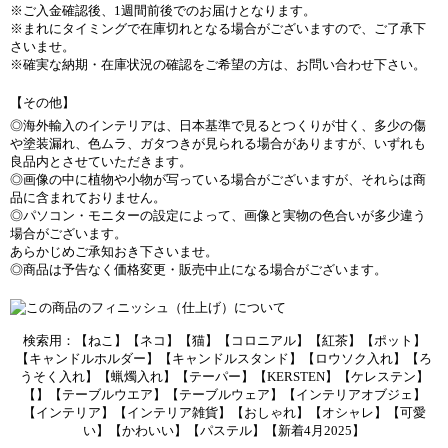
※ご入金確認後、1週間前後でのお届けとなります。
※まれにタイミングで在庫切れとなる場合がございますので、ご了承下
さいませ。
※確実な納期・在庫状況の確認をご希望の方は、お問い合わせ下さい。
【その他】
◎海外輸入のインテリアは、日本基準で見るとつくりが甘く、多少の傷
や塗装漏れ、色ムラ、ガタつきが見られる場合がありますが、いずれも
良品内とさせていただきます。
◎画像の中に植物や小物が写っている場合がございますが、それらは商
品に含まれておりません。
◎パソコン・モニターの設定によって、画像と実物の色合いが多少違う
場合がございます。
あらかじめご承知おき下さいませ。
◎商品は予告なく価格変更・販売中止になる場合がございます。
検索用：【ねこ】【ネコ】【猫】【コロニアル】【紅茶】【ポット】
【キャンドルホルダー】【キャンドルスタンド】【ロウソク入れ】【ろ
うそく入れ】【蝋燭入れ】【テーパー】【KERSTEN】【ケレステン】
【】【テーブルウエア】【テーブルウェア】【インテリアオブジェ】
【インテリア】【インテリア雑貨】【おしゃれ】【オシャレ】【可愛
い】【かわいい】【パステル】【新着4月2025】