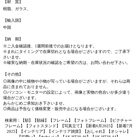
【材 質】
樹脂、ガラス、
【輸入国】
中国
【納 期】
※ご入金確認後、1週間前後でのお届けとなります。
※まれにタイミングで在庫切れとなる場合がございますので、ご了承下
さいませ。
※確実な納期・在庫状況の確認をご希望の方は、お問い合わせ下さい。
【その他】
◎画像の中に植物や小物が写っている場合がございますが、それらは商
品に含まれておりません。
◎パソコン・モニターの設定によって、画像と実物の色合いが多少違う
場合がございます。
あらかじめご承知おき下さいませ。
◎商品は予告なく価格変更・販売中止になる場合がございます。
検索用：【額】【額縁】【フレーム】【フォトフレーム】【ピクチャー
フレーム】【フォトスタンド】【写真立て】【新着6月2025】【新着7月
2025】【インテリア】【インテリア雑貨】【おしゃれ】【オシャレ】
【可愛い】【かわいい】【AK-HT38-46】【AK-HT38-44】