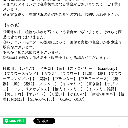
※まれにタイミングで在庫切れとなる場合がございますので、ご了承下
さいませ。
※確実な納期・在庫状況の確認をご希望の方は、お問い合わせ下さい。
【その他】
◎画像の中に植物や小物が写っている場合がございますが、それらは商
品に含まれておりません。
◎パソコン・モニターの設定によって、画像と実物の色合いが多少違う
場合がございます。
あらかじめご承知おき下さいませ。
◎商品は予告なく価格変更・販売中止になる場合がございます。
検索用：【いちご】【イチゴ】【苺】【ストロベリー】【strawberry】
【フラワースタンド】【ガラス】【フラワー】【お花】【花】【フラワ
ーアレンジメント】【花器】【プランター】【フラワーベース】【花
器】【殿】【花瓶】【ペン立て】【インテリア】【置き物】【オブジ
ェ】【インテリアオブジェ】【輸入インテリア】【インテリア雑貨】
【おしゃれ】【オシャレ】【可愛い】【かわいい】【新着9月2025】【新
着10月2025】【GLA-I04-3135】【GLA-I04-3137】