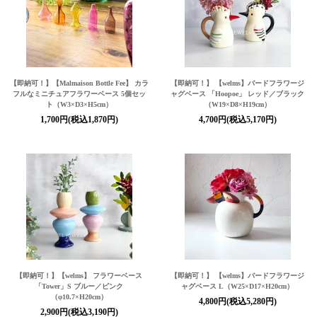
【即納可！】【Malmaison Bottle Fee】 カラ
【即納可！】 【welms】バードフラワージ
フルなミニチュアフラワーベース 5個セッ
ャグベース 「Hoopoe」 レッド／ブラック
ト（W3×D3×H5cm）
（W19×D8×H19cm）
1,700円(税込1,870円)
4,700円(税込5,170円)
【即納可！】【welms】 フラワーベース
【即納可！】 【welms】バードフラワージ
「Tower」S ブルー／ピンク
ャグベース L（W25×D17×H20cm）
（φ10.7×H20cm）
4,800円(税込5,280円)
2,900円(税込3,190円)