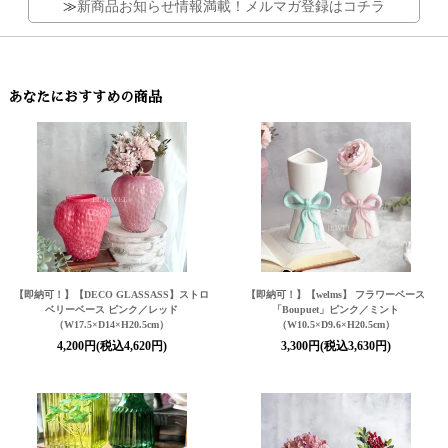
≫
新商品お知らせ情報満載！メルマガ登録はコチラ
あなたにおすすめの商品
【即納可！】【DECO GLASSASS】ストロ
【即納可！】【welms】 フラワーベース
ベリーベース ピンク／レッド
「Boupuet」ピンク／ミント
（W17.5×D14×H20.5cm）
（W10.5×D9.6×H20.5cm）
4,200円(税込4,620円)
3,300円(税込3,630円)