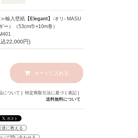
品≫輸入壁紙
【Elegant】
-オリ- MASU
ギー）（53cm巾×10m巻）
M401
税込22,000円)
カートに入れる
品について
|
特定商取引法に基づく表記
|
送料無料について
友達に教える
ついて問い合わせる