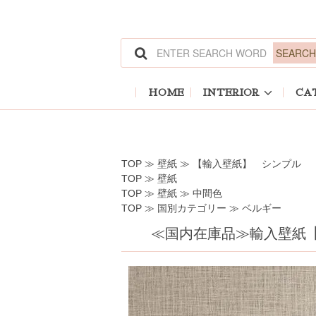
ホーム
>
壁紙
>
【輸入壁紙】 シンプル
ホーム
>
壁紙
ホーム
>
壁紙
>
中間色
ホーム
>
国別カテゴリー
>
ベルギー
HOME
INTERIOR
CA
TOP
≫
壁紙
≫
【輸入壁紙】 シンプル
TOP
≫
壁紙
TOP
≫
壁紙
≫
中間色
TOP
≫
国別カテゴリー
≫
ベルギー
≪国内在庫品≫輸入壁紙
【