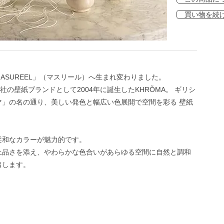
買い物を続
「MASUREEL」（マスリール）へ生まれ変わりました。
L社の壁紙ブランドとして2004年に誕生したKHRǑMA。 ギリシ
」の名の通り、美しい発色と幅広い色展開で空間を彩る 壁紙
柔和なカラーが魅力的です。
上品さを添え、やわらかな色合いがあらゆる空間に自然と調和
出します。