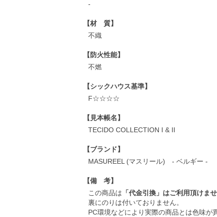
-
【材 質】
不織
【防火性能】
不燃
【シックハウス基準】
F☆☆☆☆
【見本帳名】
TECIDO COLLECTION I & II
【ブランド】
MASUREEL (マスリール) - ベルギー -
【備 考】
この商品は
「代金引換」はご利用頂けませ
裏にのりは付いておりません。
PC環境などにより実際の商品とは色味が