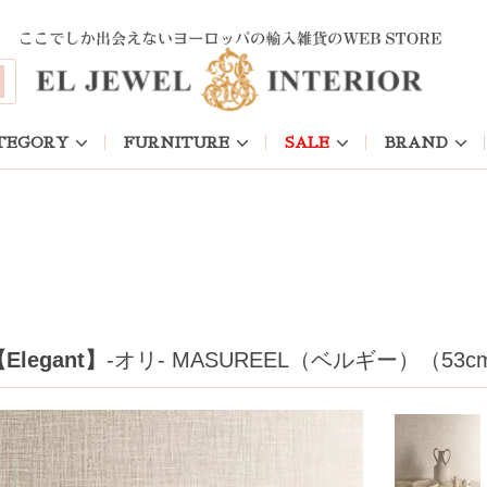
TEGORY
FURNITURE
SALE
BRAND
Elegant】
-オリ- MASUREEL（ベルギー）（53