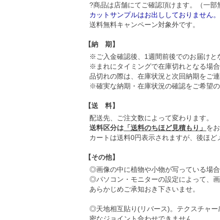
?商品は店舗にてご確認頂けます。（一部
カットサンプルはお出ししておりません。
送料無料キャンペーン対象外です。
【納 期】
※ご入金確認後、1週間前後でのお届けと
※まれにタイミングで在庫切れとなる場合
品切れの際は、在庫状況と次回納期をご連
※確実な納期・在庫状況の確認をご希望の
【送 料】
配送先、ご注文数によって変わります。
送料区分は
「送料のちほど見積もり」
をお
カートは送料0円表示されますが、後ほど
【その他】
◎画像の中に植物や小物が写っている場合
◎パソコン・モニターの設定によって、画
あらかじめご承知おき下さいませ。
◎天地相互貼り(リバース)。テクスチャ
密なジョイント合わせできません。