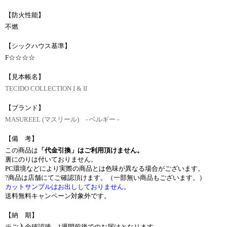
【防火性能】
不燃
【シックハウス基準】
F☆☆☆☆
【見本帳名】
TECIDO COLLECTION I & II
【ブランド】
MASUREEL (マスリール) - ベルギー -
【備 考】
この商品は
「代金引換」はご利用頂けません。
裏にのりは付いておりません。
PC環境などにより実際の商品とは色味が異なる場合がございます。
?商品は店舗にてご確認頂けます。（一部無い商品もございます。）
カットサンプルはお出ししておりません。
送料無料キャンペーン対象外です。
【納 期】
※ご入金確認後、1週間前後でのお届けとなります。