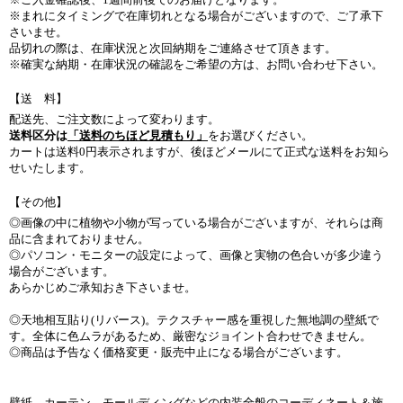
※まれにタイミングで在庫切れとなる場合がございますので、ご了承下
さいませ。
品切れの際は、在庫状況と次回納期をご連絡させて頂きます。
※確実な納期・在庫状況の確認をご希望の方は、お問い合わせ下さい。
【送 料】
配送先、ご注文数によって変わります。
送料区分は
「送料のちほど見積もり」
をお選びください。
カートは送料0円表示されますが、後ほどメールにて正式な送料をお知ら
せいたします。
【その他】
◎画像の中に植物や小物が写っている場合がございますが、それらは商
品に含まれておりません。
◎パソコン・モニターの設定によって、画像と実物の色合いが多少違う
場合がございます。
あらかじめご承知おき下さいませ。
◎天地相互貼り(リバース)。テクスチャー感を重視した無地調の壁紙で
す。全体に色ムラがあるため、厳密なジョイント合わせできません。
◎商品は予告なく価格変更・販売中止になる場合がございます。
壁紙、カーテン、モールディングなどの内装全般のコーディネート＆施