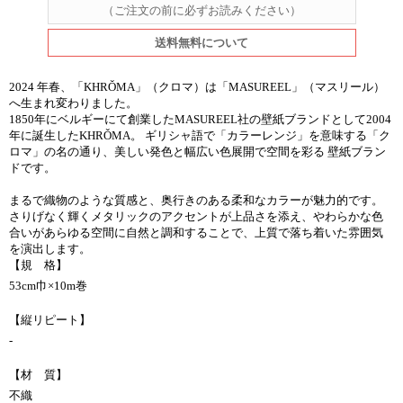
（ご注文の前に必ずお読みください）
送料無料について
2024 年春、「KHRǑMA」（クロマ）は「MASUREEL」（マスリール）
へ生まれ変わりました。
1850年にベルギーにて創業したMASUREEL社の壁紙ブランドとして2004
年に誕生したKHRǑMA。 ギリシャ語で「カラーレンジ」を意味する「ク
ロマ」の名の通り、美しい発色と幅広い色展開で空間を彩る 壁紙ブラン
ドです。
まるで織物のような質感と、奥行きのある柔和なカラーが魅力的です。
さりげなく輝くメタリックのアクセントが上品さを添え、やわらかな色
合いがあらゆる空間に自然と調和することで、上質で落ち着いた雰囲気
を演出します。
【規 格】
53cm巾×10m巻
【縦リピート】
-
【材 質】
不織