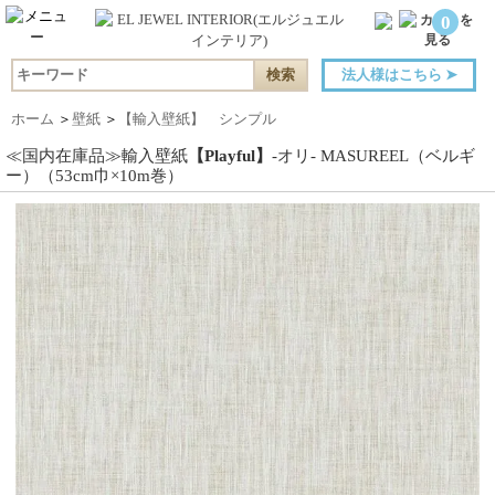
0
法人様はこちら
➤
ホーム
＞
壁紙
＞
【輸入壁紙】 シンプル
≪国内在庫品≫輸入壁紙
【Playful】
-オリ- MASUREEL（ベルギ
ー）（53cm巾×10m巻）