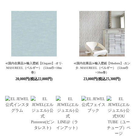
≪国内在庫品≫輸入壁紙
【Elegant】
-オリ-
≪国内在庫品≫輸入壁紙
【Modern】
-カン
MASUREEL（ベルギー）（53cm巾×10m
タ- MASUREEL（ベルギー）（53cm巾
巻）
×10m巻）
20,000円(税込22,000円)
23,000円(税込25,300円)