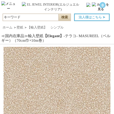
0
法人様はこちら
➤
ホーム
＞
壁紙
＞
【輸入壁紙】 シンプル
≪国内在庫品≫輸入壁紙
【Elegant】
-テラコ- MASUREEL（ベル
ギー）（70cm巾×10m巻）