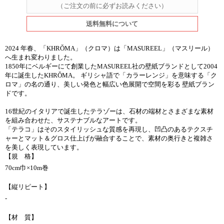
（ご注文の前に必ずお読みください）
送料無料について
2024 年春、「KHRǑMA」（クロマ）は「MASUREEL」（マスリール）
へ生まれ変わりました。
1850年にベルギーにて創業したMASUREEL社の壁紙ブランドとして2004
年に誕生したKHRǑMA。 ギリシャ語で「カラーレンジ」を意味する「ク
ロマ」の名の通り、美しい発色と幅広い色展開で空間を彩る 壁紙ブラン
ドです。
16世紀のイタリアで誕生したテラゾーは、石材の端材とさまざまな素材
を組み合わせた、サステナブルなアートです。
「テラコ」はそのスタイリッシュな質感を再現し、凹凸のあるテクスチ
ャーとマット＆グロス仕上げが融合することで、素材の奥行きと複雑さ
を美しく表現しています。
【規 格】
70cm巾×10m巻
【縦リピート】
-
【材 質】