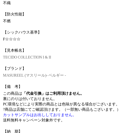
不織
【防火性能】
不燃
【シックハウス基準】
F☆☆☆☆
【見本帳名】
TECIDO COLLECTION I & II
【ブランド】
MASUREEL (マスリール)- ベルギー -
【備 考】
この商品は
「代金引換」はご利用頂けません。
裏にのりは付いておりません。
PC環境などにより実際の商品とは色味が異なる場合がございます。
?商品は店舗にてご確認頂けます。（一部無い商品もございます。）
カットサンプルはお出ししておりません。
送料無料キャンペーン対象外です。
【納 期】