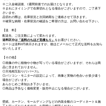
※ご入金確認後、1週間前後でのお届けとなります。
※まれにタイミングで在庫切れとなる場合がございますので、ご了承下
さいませ。
品切れの際は、在庫状況と次回納期をご連絡させて頂きます。
※確実な納期・在庫状況の確認をご希望の方は、お問い合わせ下さい。
【送 料】
配送先、ご注文数によって変わります。
送料区分は
「送料のちほど見積もり」
をお選びください。
カートは送料0円表示されますが、後ほどメールにて正式な送料をお知ら
せいたします。
【その他】
◎画像の中に植物や小物が写っている場合がございますが、それらは商
品に含まれておりません。
◎天地相互貼り(リバース)。
◎パソコン・モニターの設定によって、画像と実物の色合いが多少違う
場合がございます。
あらかじめご承知おき下さいませ。
◎商品は予告なく価格変更・販売中止になる場合がございます。
壁紙、カーテン、モールディングなどの内装全般のコーディネート＆施
工も行っておりますので、お気軽にご相談ください。