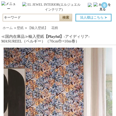
0
法人様はこちら
➤
ホーム
＞
壁紙
＞
【輸入壁紙】 花柄
≪国内在庫品≫輸入壁紙
【Playful】
-アイディリア-
MASUREEL（ベルギー）（70cm巾×10m巻）