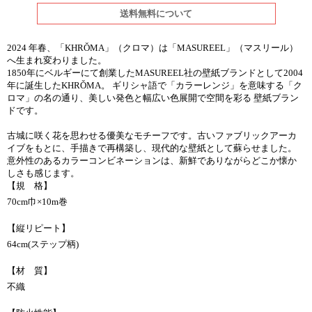
送料無料について
2024 年春、「KHRǑMA」（クロマ）は「MASUREEL」（マスリール）
へ生まれ変わりました。
1850年にベルギーにて創業したMASUREEL社の壁紙ブランドとして2004
年に誕生したKHRǑMA。 ギリシャ語で「カラーレンジ」を意味する「ク
ロマ」の名の通り、美しい発色と幅広い色展開で空間を彩る 壁紙ブラン
ドです。
古城に咲く花を思わせる優美なモチーフです。古いファブリックアーカ
イブをもとに、手描きで再構築し、現代的な壁紙として蘇らせました。
意外性のあるカラーコンビネーションは、新鮮でありながらどこか懐か
しさも感じます。
【規 格】
70cm巾×10m巻
【縦リピート】
64cm(ステップ柄)
【材 質】
不織