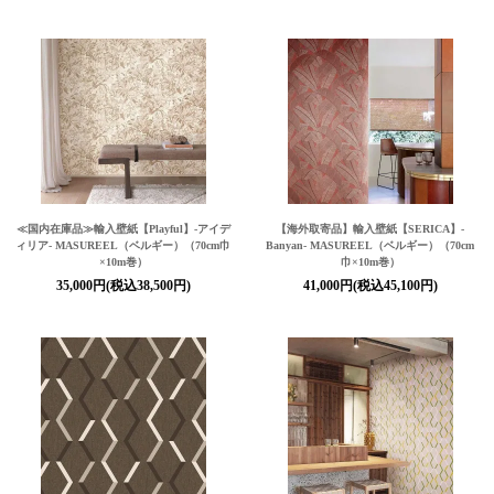
≪国内在庫品≫輸入壁紙
【Playful】
-アイデ
【海外取寄品】輸入壁紙
【SERICA】
-
ィリア- MASUREEL（ベルギー）（70cm巾
Banyan- MASUREEL（ベルギー）（70cm
×10m巻）
巾×10m巻）
35,000円(税込38,500円)
41,000円(税込45,100円)