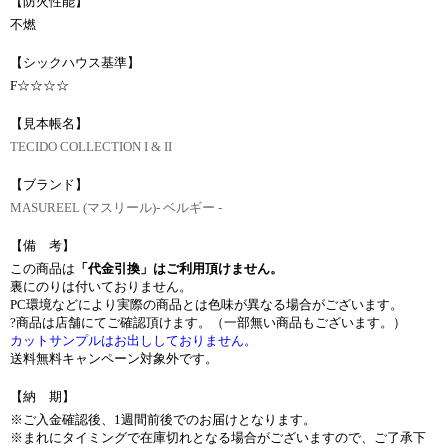
【防火性能】
不燃
【シックハウス基準】
F☆☆☆☆
【見本帳名】
TECIDO COLLECTION I & II
【ブランド】
MASUREEL (マスリール)- ベルギー -
【備 考】
この商品は
「代金引換」はご利用頂けません。
裏にのりは付いておりません。
PC環境などにより実際の商品とは色味が異なる場合がございます。
?商品は店舗にてご確認頂けます。（一部無い商品もございます。）
カットサンプルはお出ししておりません。
送料無料キャンペーン対象外です。
【納 期】
※ご入金確認後、1週間前後でのお届けとなります。
※まれにタイミングで在庫切れとなる場合がございますので、ご了承下