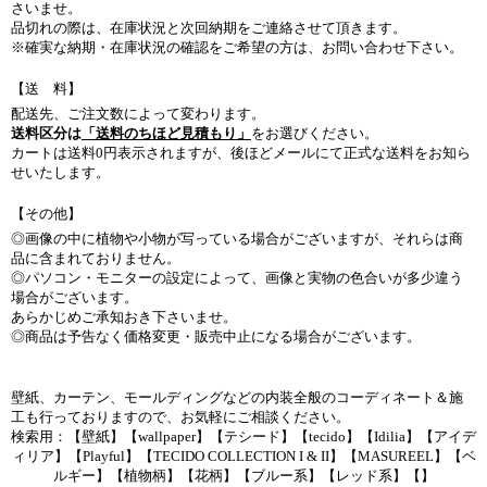
さいませ。
品切れの際は、在庫状況と次回納期をご連絡させて頂きます。
※確実な納期・在庫状況の確認をご希望の方は、お問い合わせ下さい。
【送 料】
配送先、ご注文数によって変わります。
送料区分は
「送料のちほど見積もり」
をお選びください。
カートは送料0円表示されますが、後ほどメールにて正式な送料をお知ら
せいたします。
【その他】
◎画像の中に植物や小物が写っている場合がございますが、それらは商
品に含まれておりません。
◎パソコン・モニターの設定によって、画像と実物の色合いが多少違う
場合がございます。
あらかじめご承知おき下さいませ。
◎商品は予告なく価格変更・販売中止になる場合がございます。
壁紙、カーテン、モールディングなどの内装全般のコーディネート＆施
工も行っておりますので、お気軽にご相談ください。
検索用：【壁紙】【wallpaper】【テシード】【tecido】【Idilia】【アイデ
ィリア】【Playful】【TECIDO COLLECTION I & II】【MASUREEL】【ベ
ルギー】【植物柄】【花柄】【ブルー系】【レッド系】【】