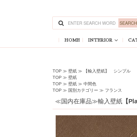
ホーム
>
壁紙
>
【輸入壁紙】 シンプル
ホーム
>
壁紙
ホーム
>
壁紙
>
中間色
ホーム
>
国別カテゴリー
>
フランス
HOME
INTERIOR
CA
TOP
≫
壁紙
≫
【輸入壁紙】 シンプル
TOP
≫
壁紙
TOP
≫
壁紙
≫
中間色
TOP
≫
国別カテゴリー
≫
フランス
≪国内在庫品≫輸入壁紙
【Pla