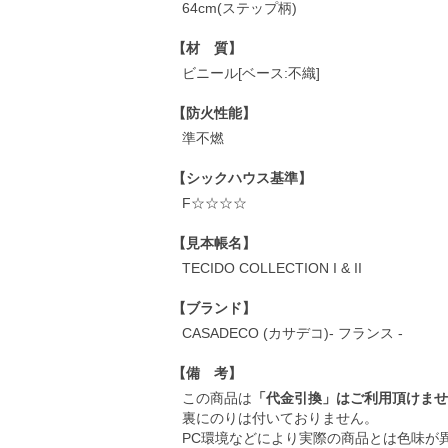
64cm(ステップ柄)
【材 質】
ビニール[ベース:不織]
【防火性能】
準不燃
【シックハウス基準】
F☆☆☆☆
【見本帳名】
TECIDO COLLECTION I & II
【ブランド】
CASADECO (カサデコ)- フランス -
【備 考】
この商品は
「代金引換」はご利用頂けませ
裏にのりは付いておりません。
PC環境などにより実際の商品とは色味が