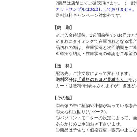
?商品は店舗にてご確認頂けます。（一部
カットサンプルはお出ししておりません。
送料無料キャンペーン対象外です。
【納 期】
※ご入金確認後、1週間前後でのお届けと
※まれにタイミングで在庫切れとなる場合
品切れの際は、在庫状況と次回納期をご連
※確実な納期・在庫状況の確認をご希望の
【送 料】
配送先、ご注文数によって変わります。
送料区分は
「送料のちほど見積もり」
をお
カートは送料0円表示されますが、後ほど
【その他】
◎画像の中に植物や小物が写っている場合
◎天地相互貼り(リバース)。
◎パソコン・モニターの設定によって、画
あらかじめご承知おき下さいませ。
◎商品は予告なく価格変更・販売中止にな