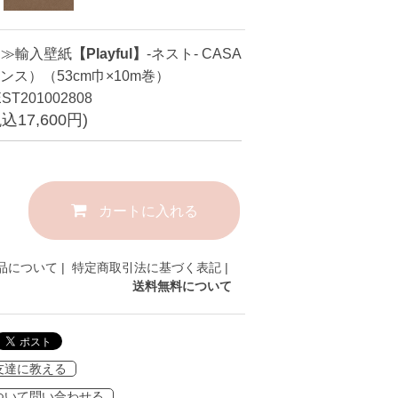
品≫輸入壁紙
【Playful】
-ネスト- CASA
ンス）（53cm巾×10m巻）
T201002808
税込17,600円)
カートに入れる
品について
|
特定商取引法に基づく表記
|
送料無料について
友達に教える
ついて問い合わせる