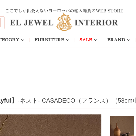
TEGORY
FURNITURE
SALE
BRAND
yful】
-ネスト- CASADECO（フランス）（53cm