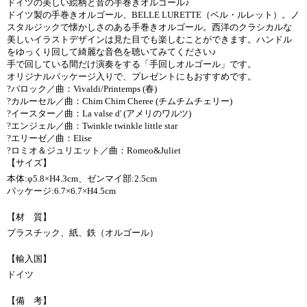
ドイツの美しい絵柄と音の手巻きオルゴール♪
ドイツ製の手巻きオルゴール、BELLE LURETTE（ベル・ルレット）。ノ
スタルジックで懐かしさのある手巻きオルゴール。西洋のクラシカルな
美しいイラストデザインは見た目でも楽しむことができます。ハンドル
をゆっくり回して綺麗な音色を聴いてみてください♪
手で回している間だけ演奏をする「手回しオルゴール」です。
オリジナルパッケージ入りで、プレゼントにもおすすめです。
?バロック／曲：Vivaldi/Printemps (春)
?カルーセル／曲：Chim Chim Cheree (チムチムチェリー)
?イースター／曲：La valse d' (アメリのワルツ)
?エンジェル／曲：Twinkle twinkle little star
?エリーゼ／曲：Elise
?ロミオ＆ジュリエット／曲：Romeo&Juliet
【サイズ】
本体:φ5.8×H4.3cm、ゼンマイ部:2.5cm
パッケージ:6.7×6.7×H4.5cm
【材 質】
プラスチック、紙、鉄（オルゴール）
【輸入国】
ドイツ
【備 考】