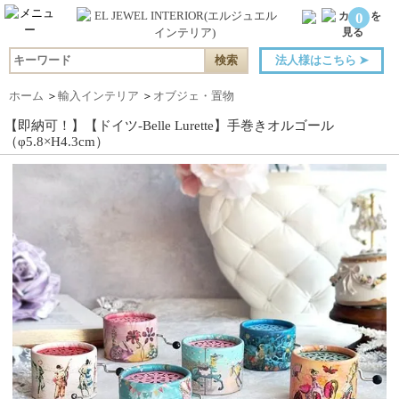
0
法人様はこちら
➤
ホーム
＞
輸入インテリア
＞
オブジェ・置物
【即納可！】【ドイツ-Belle Lurette】手巻きオルゴール
（φ5.8×H4.3cm）