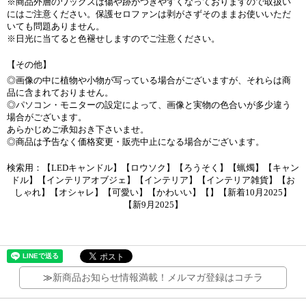
※商品外層のワックスは傷や跡がつきやすくなっておりますので取扱い
にはご注意ください。保護セロファンは剥がさずそのままお使いいただ
いても問題ありません。
※日光に当てると色褪せしますのでご注意ください。
【その他】
◎画像の中に植物や小物が写っている場合がございますが、それらは商
品に含まれておりません。
◎パソコン・モニターの設定によって、画像と実物の色合いが多少違う
場合がございます。
あらかじめご承知おき下さいませ。
◎商品は予告なく価格変更・販売中止になる場合がございます。
検索用：【LEDキャンドル】【ロウソク】【ろうそく】【蝋燭】【キャン
ドル】【インテリアオブジェ】【インテリア】【インテリア雑貨】【お
しゃれ】【オシャレ】【可愛い】【かわいい】【】【新着10月2025】
【新9月2025】
≫
新商品お知らせ情報満載！メルマガ登録はコチラ