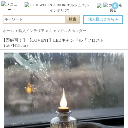
0
法人様はこちら
➤
ホーム
＞
輸入インテリア
＞
キャンドル＆ホルダー
【即納可！】【COVENT】LEDキャンドル「フロスト」
（φ6×H15cm）