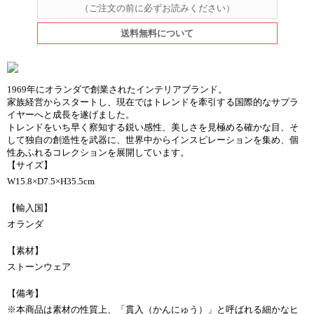
（ご注文の前に必ずお読みください）
送料無料について
1969年にオランダで創業されたインテリアブランド。
家族経営からスタートし、現在ではトレンドを牽引する国際的なサプラ
イヤーへと成長を遂げました。
トレンドをいち早く察知する鋭い感性、美しさを見極める確かな目、そ
して独自の創造性を武器に、世界中からインスピレーションを集め、個
性あふれるコレクションを展開しています。
【サイズ】
W15.8×D7.5×H35.5cm
【輸入国】
オランダ
【素材】
ストーンウェア
【備考】
※本商品は素材の性質上、「貫入（かんにゅう）」と呼ばれる細かなヒ