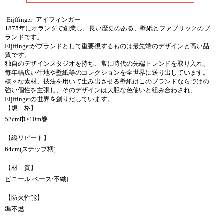
-Eijffinger- アイフィンガー
1875年にオランダで創業し、長い歴史のある、壁紙とファブリックのブ
ランドです。
Eijffingerがブランドとして重要視するものは最先端のデザインと高い品
質です。
独自のデザインスタジオを持ち、常に時代の先端トレンドを取り入れ、
毎年幅広い生地や壁紙等のコレクションを全世界に送り出しています。
様々な素材、技法を用いて生み出させる壁紙はこのブランドならではの
強い個性を主張し、そのデザインは大胆な色使いと組み合わされ、
Eijffingerの世界を創りだしています。
【規 格】
52cm巾×10m巻
【縦リピート】
64cm(ステップ柄)
【材 質】
ビニール[ベース:不織]
【防火性能】
準不燃