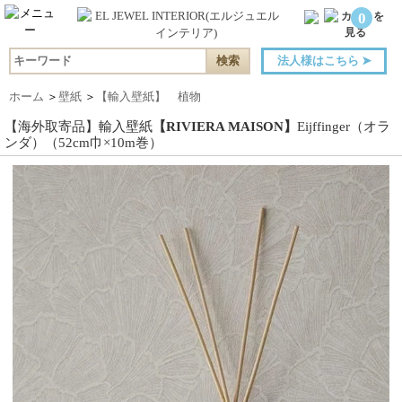
0
法人様はこちら
➤
ホーム
＞
壁紙
＞
【輸入壁紙】 植物
【海外取寄品】輸入壁紙
【RIVIERA MAISON】
Eijffinger（オラ
ンダ）（52cm巾×10m巻）