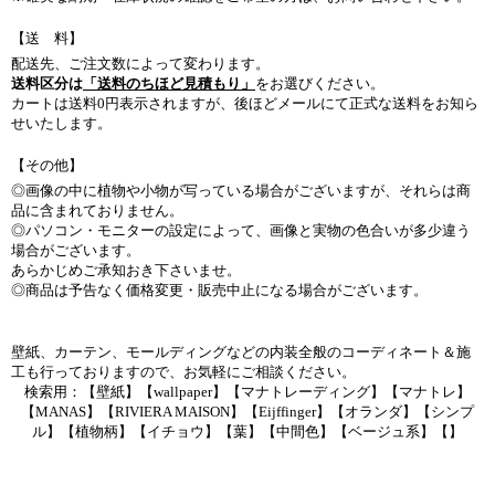
【送 料】
配送先、ご注文数によって変わります。
送料区分は
「送料のちほど見積もり」
をお選びください。
カートは送料0円表示されますが、後ほどメールにて正式な送料をお知ら
せいたします。
【その他】
◎画像の中に植物や小物が写っている場合がございますが、それらは商
品に含まれておりません。
◎パソコン・モニターの設定によって、画像と実物の色合いが多少違う
場合がございます。
あらかじめご承知おき下さいませ。
◎商品は予告なく価格変更・販売中止になる場合がございます。
壁紙、カーテン、モールディングなどの内装全般のコーディネート＆施
工も行っておりますので、お気軽にご相談ください。
検索用：【壁紙】【wallpaper】【マナトレーディング】【マナトレ】
【MANAS】【RIVIERA MAISON】【Eijffinger】【オランダ】【シンプ
ル】【植物柄】【イチョウ】【葉】【中間色】【ベージュ系】【】