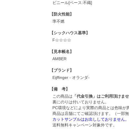
ビニール[ベース:不織]
【防火性能】
準不燃
【シックハウス基準】
F☆☆☆☆
【見本帳名】
AMBER
【ブランド】
Eijffinger - オランダ-
【備 考】
この商品は
「代金引換」はご利用頂けませ
裏にのりは付いておりません。
PC環境などにより実際の商品とは色味が
商品は店舗にてご確認頂けます。（一部無
カットサンプルはお出ししておりません。
送料無料キャンペーン対象外です。