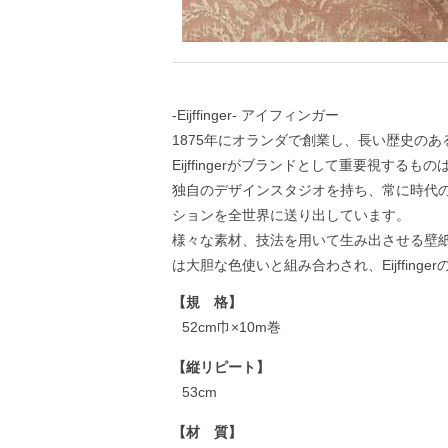
-Eijffinger- アイフィンガー
1875年にオランダで創業し、長い歴史の
Eijffingerがブランドとして重要視する
独自のデザインスタジオを持ち、常に時代
ションを全世界に送り出しています。
様々な素材、技法を用いて生み出させる壁
は大胆な色使いと組み合わされ、Eijffing
【規 格】
52cm巾×10m巻
【縦リピート】
53cm
【材 質】