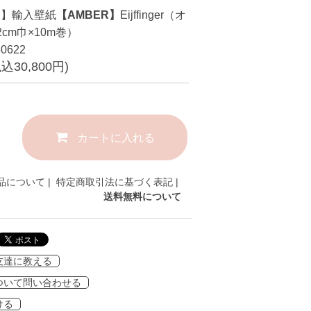
品】輸入壁紙
【AMBER】
Eijffinger（オ
cm巾×10m巻）
0622
税込30,800円)
カートに入れる
品について
|
特定商取引法に基づく表記
|
送料無料について
友達に教える
ついて問い合わせる
ける