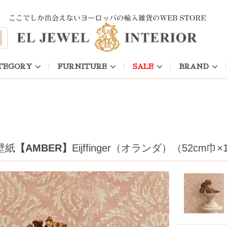
TEGORY
FURNITURE
SALE
BRAND
壁紙
【AMBER】
Eijffinger（オランダ）（52cm巾