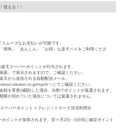
！使える！）
ってスムーズなお支払いが可能です。
「簡単」「あんしん」「お得」な楽天ペイをご利用くださ
の楽天スーパーポイントが付与されます。
画面」で表示されますので、ご確認ください。
楽天から送信される自動配信メール、
eckout.rakuten.co.jp/mych/
＞にてご確認ください。
金額を変更(減額)した場合、自動でポイントが返還されます。
期限が切れていた場合については返還されません。
天スーパーポイント > クレジットカード決済利用分
ーポイントが加算されます。翌々月2日～5日頃に確定ポイント