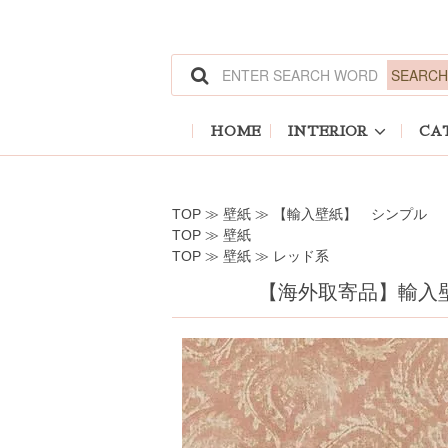
ホーム
>
壁紙
>
【輸入壁紙】 シンプル
ホーム
>
壁紙
ホーム
>
壁紙
>
レッド系
HOME
INTERIOR
CA
TOP
≫
壁紙
≫
【輸入壁紙】 シンプル
TOP
≫
壁紙
TOP
≫
壁紙
≫
レッド系
【海外取寄品】輸入