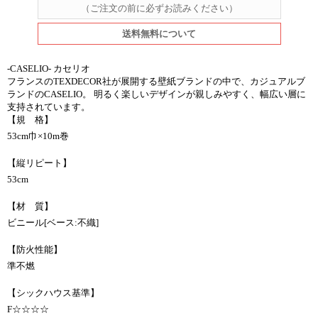
（ご注文の前に必ずお読みください）
送料無料について
-CASELIO- カセリオ
フランスのTEXDECOR社が展開する壁紙ブランドの中で、カジュアルブ
ランドのCASELIO。 明るく楽しいデザインが親しみやすく、幅広い層に
支持されています。
【規 格】
53cm巾×10m巻
【縦リピート】
53cm
【材 質】
ビニール[ベース:不織]
【防火性能】
準不燃
【シックハウス基準】
F☆☆☆☆