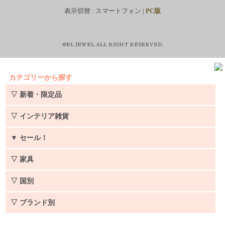
表示切替 :
スマートフォン
|
PC版
©EL JEWEL ALL RIGHT RESERVED.
カテゴリーから探す
▽ 新着・限定品
▽ インテリア雑貨
▼
セール！
▽ 家具
▽ 国別
▽ ブランド別