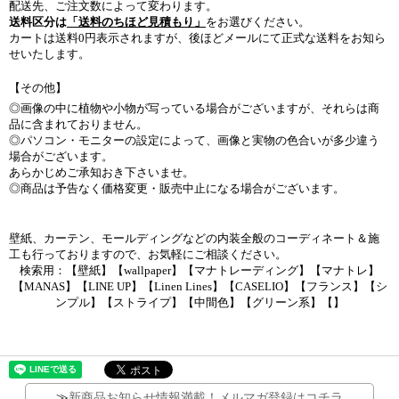
配送先、ご注文数によって変わります。
送料区分は
「送料のちほど見積もり」
をお選びください。
カートは送料0円表示されますが、後ほどメールにて正式な送料をお知ら
せいたします。
【その他】
◎画像の中に植物や小物が写っている場合がございますが、それらは商
品に含まれておりません。
◎パソコン・モニターの設定によって、画像と実物の色合いが多少違う
場合がございます。
あらかじめご承知おき下さいませ。
◎商品は予告なく価格変更・販売中止になる場合がございます。
壁紙、カーテン、モールディングなどの内装全般のコーディネート＆施
工も行っておりますので、お気軽にご相談ください。
検索用：【壁紙】【wallpaper】【マナトレーディング】【マナトレ】
【MANAS】【LINE UP】【Linen Lines】【CASELIO】【フランス】【シ
ンプル】【ストライプ】【中間色】【グリーン系】【】
≫
新商品お知らせ情報満載！メルマガ登録はコチラ