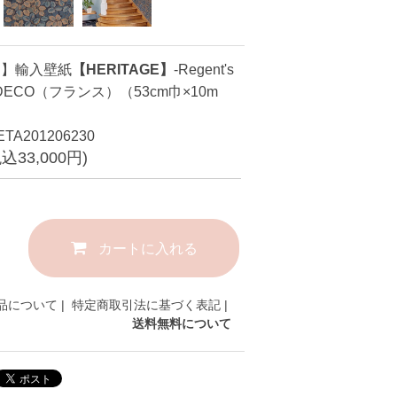
品】輸入壁紙
【HERITAGE】
-Regent's
SADECO（フランス）（53cm巾×10m
TA201206230
税込33,000円)
カートに入れる
品について
|
特定商取引法に基づく表記
|
送料無料について