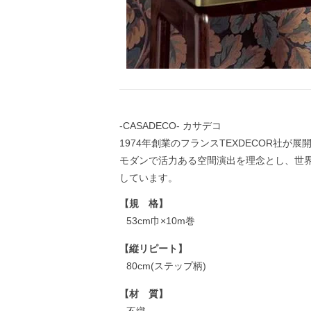
-CASADECO- カサデコ
1974年創業のフランスTEXDECOR社が
モダンで活力ある空間演出を理念とし、世
しています。
【規 格】
53cm巾×10m巻
【縦リピート】
80cm(ステップ柄)
【材 質】