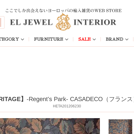
TEGORY
FURNITURE
SALE
BRAND
RITAGE】
-Regent's Park- CASADECO（フ
HETA201206230