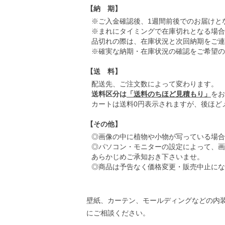
【納 期】
※ご入金確認後、1週間前後でのお届けと
※まれにタイミングで在庫切れとなる場合
品切れの際は、在庫状況と次回納期をご連
※確実な納期・在庫状況の確認をご希望の
【送 料】
配送先、ご注文数によって変わります。
送料区分は
「送料のちほど見積もり」
をお
カートは送料0円表示されますが、後ほど
【その他】
◎画像の中に植物や小物が写っている場合
◎パソコン・モニターの設定によって、画
あらかじめご承知おき下さいませ。
◎商品は予告なく価格変更・販売中止にな
壁紙、カーテン、モールディングなどの内
にご相談ください。