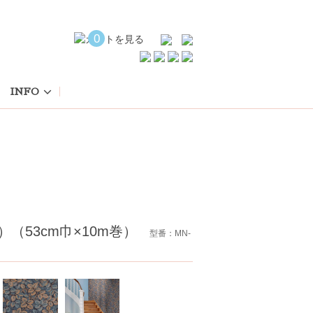
0
INFO
ランス）（53cm巾×10m巻）
型番：MN-