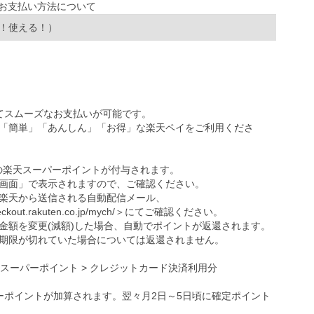
！使える！）
ってスムーズなお支払いが可能です。
「簡単」「あんしん」「お得」な楽天ペイをご利用くださ
の楽天スーパーポイントが付与されます。
画面」で表示されますので、ご確認ください。
楽天から送信される自動配信メール、
eckout.rakuten.co.jp/mych/
＞にてご確認ください。
金額を変更(減額)した場合、自動でポイントが返還されます。
期限が切れていた場合については返還されません。
天スーパーポイント > クレジットカード決済利用分
ーポイントが加算されます。翌々月2日～5日頃に確定ポイント