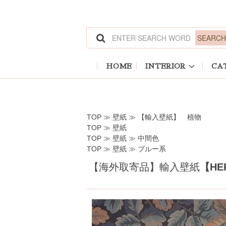
ホーム
>
壁紙
>
【輸入壁紙】 植物
ホーム
>
壁紙
ホーム
>
壁紙
>
中間色
ホーム
>
壁紙
>
ブルー系
HOME
INTERIOR
CA
TOP
≫
壁紙
≫
【輸入壁紙】 植物
TOP
≫
壁紙
TOP
≫
壁紙
≫
中間色
TOP
≫
壁紙
≫
ブルー系
【海外取寄品】輸入壁紙
【HE