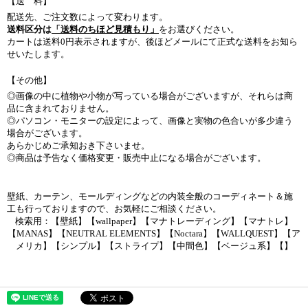
【送 料】
配送先、ご注文数によって変わります。
送料区分は
「送料のちほど見積もり」
をお選びください。
カートは送料0円表示されますが、後ほどメールにて正式な送料をお知ら
せいたします。
【その他】
◎画像の中に植物や小物が写っている場合がございますが、それらは商
品に含まれておりません。
◎パソコン・モニターの設定によって、画像と実物の色合いが多少違う
場合がございます。
あらかじめご承知おき下さいませ。
◎商品は予告なく価格変更・販売中止になる場合がございます。
壁紙、カーテン、モールディングなどの内装全般のコーディネート＆施
工も行っておりますので、お気軽にご相談ください。
検索用：【壁紙】【wallpaper】【マナトレーディング】【マナトレ】
【MANAS】【NEUTRAL ELEMENTS】【Noctara】【WALLQUEST】【ア
メリカ】【シンプル】【ストライプ】【中間色】【ベージュ系】【】