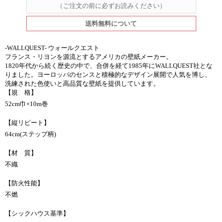
（ご注文の前に必ずお読みください）
送料無料について
-WALLQUEST- ウォールクエスト
フランス・リヨンを源流とするアメリカの壁紙メーカー。
1820年代から続く歴史の中で、合併を経て1985年にWALLQUEST社とな
りました。ヨーロッパのセンスと積極的なデザイン展開で人気を博し、
洗練された色使いと高品質な壁紙を提供しています。
【規 格】
52cm巾×10m巻
【縦リピート】
64cm(ステップ柄)
【材 質】
不織
【防火性能】
不燃
【シックハウス基準】