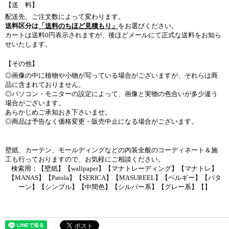
【送 料】
配送先、ご注文数によって変わります。
送料区分は
「送料のちほど見積もり」
をお選びください。
カートは送料0円表示されますが、後ほどメールにて正式な送料をお知ら
せいたします。
【その他】
◎画像の中に植物や小物が写っている場合がございますが、それらは商
品に含まれておりません。
◎パソコン・モニターの設定によって、画像と実物の色合いが多少違う
場合がございます。
あらかじめご承知おき下さいませ。
◎商品は予告なく価格変更・販売中止になる場合がございます。
壁紙、カーテン、モールディングなどの内装全般のコーディネート＆施
工も行っておりますので、お気軽にご相談ください。
検索用：【壁紙】【wallpaper】【マナトレーディング】【マナトレ】
【MANAS】【Patola】【SERICA】【MASUREEL】【ベルギー】【パタ
ーン】【シンプル】【中間色】【シルバー系】【グレー系】【】