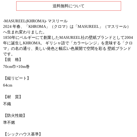
送料無料について
-MASUREEL(KHROMA)- マスリール
2024 年春、「KHROMA」（クロマ）は「MASUREEL」（マスリール）
へ生まれ変わりました。
1850年にベルギーにて創業したMASUREEL社の壁紙ブランドとして2004
年に誕生しKHROMA。 ギリシャ語で「カラーレンジ」を意味する「クロ
マ」の名の通り、美しい発色と幅広い色展開で空間を彩る 壁紙ブランド
です。
【規 格】
70cm巾×10m巻
【縦リピート】
64cm
【材 質】
不織
【防火性能】
準不燃
【シックハウス基準】