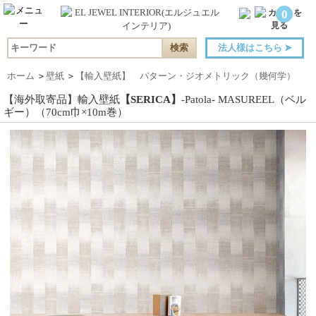
0
法人様はこちら
➤
ホーム
＞
壁紙
＞
【輸入壁紙】 パターン・ジオメトリック（幾何学）
【海外取寄品】輸入壁紙
【SERICA】
-Patola- MASUREEL（ベル
ギー）（70cm巾×10m巻）