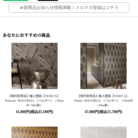
≫
新商品お知らせ情報満載！メルマガ登録はコチラ
あなたにおすすめの商品
【海外取寄品】輸入壁紙
【SERICA】
-
【海外取寄品】輸入壁紙
【SERICA】
-
Banyan- MASUREEL（ベルギー）（70cm
Patola- MASUREEL（ベルギー）（70cm巾
巾×10m巻）
×10m巻）
41,000円(税込45,100円)
47,000円(税込51,700円)