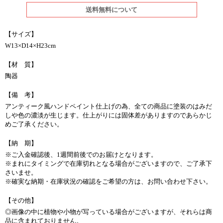
送料無料について
【サイズ】
W13×D14×H23cm
【材 質】
陶器
【備 考】
アンティーク風ハンドペイント仕上げの為、全ての商品に塗装のはみだ
しや色の濃淡が生じます。仕上がりには固体差がありますのであらかじ
めご了承ください。
【納 期】
※ご入金確認後、1週間前後でのお届けとなります。
※まれにタイミングで在庫切れとなる場合がございますので、ご了承下
さいませ。
※確実な納期・在庫状況の確認をご希望の方は、お問い合わせ下さい。
【その他】
◎画像の中に植物や小物が写っている場合がございますが、それらは商
品に含まれておりません。