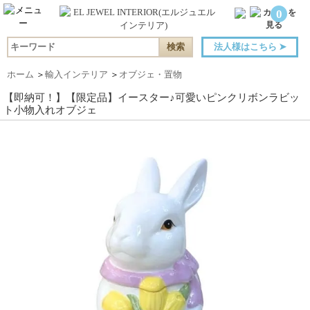
0
法人様はこちら
➤
ホーム
＞
輸入インテリア
＞
オブジェ・置物
【即納可！】【限定品】イースター♪可愛いピンクリボンラビッ
ト小物入れオブジェ