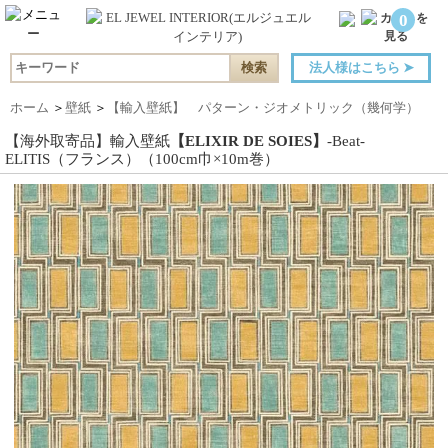
0
法人様はこちら
➤
ホーム
＞
壁紙
＞
【輸入壁紙】 パターン・ジオメトリック（幾何学）
【海外取寄品】輸入壁紙
【ELIXIR DE SOIES】
-Beat-
ELITIS（フランス）（100cm巾×10m巻）