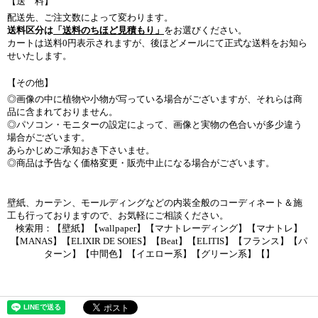
【送 料】
配送先、ご注文数によって変わります。
送料区分は
「送料のちほど見積もり」
をお選びください。
カートは送料0円表示されますが、後ほどメールにて正式な送料をお知ら
せいたします。
【その他】
◎画像の中に植物や小物が写っている場合がございますが、それらは商
品に含まれておりません。
◎パソコン・モニターの設定によって、画像と実物の色合いが多少違う
場合がございます。
あらかじめご承知おき下さいませ。
◎商品は予告なく価格変更・販売中止になる場合がございます。
壁紙、カーテン、モールディングなどの内装全般のコーディネート＆施
工も行っておりますので、お気軽にご相談ください。
検索用：【壁紙】【wallpaper】【マナトレーディング】【マナトレ】
【MANAS】【ELIXIR DE SOIES】【Beat】【ELITIS】【フランス】【パ
ターン】【中間色】【イエロー系】【グリーン系】【】