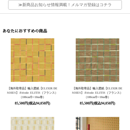
≫
新商品お知らせ情報満載！メルマガ登録はコチラ
あなたにおすすめの商品
【海外取寄品】輸入壁紙
【ELIXIR DE
【海外取寄品】輸入壁紙
【ELIXIR DE
SOIES】
-Frivole- ELITIS（フランス）
SOIES】
-Frivole- ELITIS（フランス）
（100cm巾×10m巻）
（100cm巾×10m巻）
85,500円(税込94,050円)
85,500円(税込94,050円)