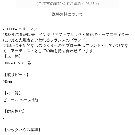
（ご注文の前に必ずお読みください）
送料無料について
-ELITIS- エリティス
1988年の創設以来、インテリアファブリックと壁紙のトップエディター
における先駆者といわれるフランスのブランド。
大胆かつ革新的なものづくりへのアプローチはブランドとしてだけでな
く、アーティストとしての顔も持ち合わせています。
【規 格】
100cm巾×10m巻
【縦リピート】
70cm
【材 質】
ビニール[ベース:紙]
【防火性能】
-
【シックハウス基準】