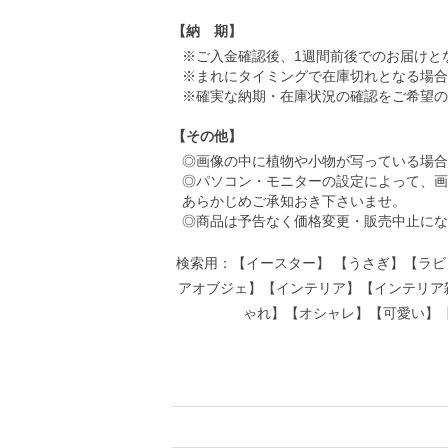
【納 期】
※ご入金確認後、1週間前後でのお届けと
※まれにタイミングで在庫切れとなる場合
※確実な納期・在庫状況の確認をご希望の
【その他】
◎画像の中に植物や小物が写っている場合
◎パソコン・モニターの設定によって、画
あらかじめご承知おき下さいませ。
◎商品は予告なく価格変更・販売中止にな
検索用：【イースター】 【うさぎ】【ラ
アオブジェ】【インテリア】【インテリア
ゃれ】【オシャレ】【可愛い】【か