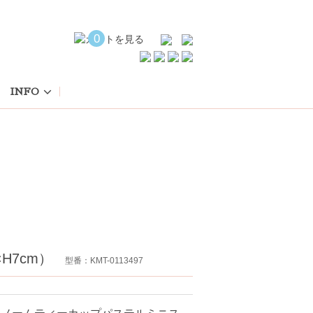
0
INFO
H7cm）
型番：KMT-0113497