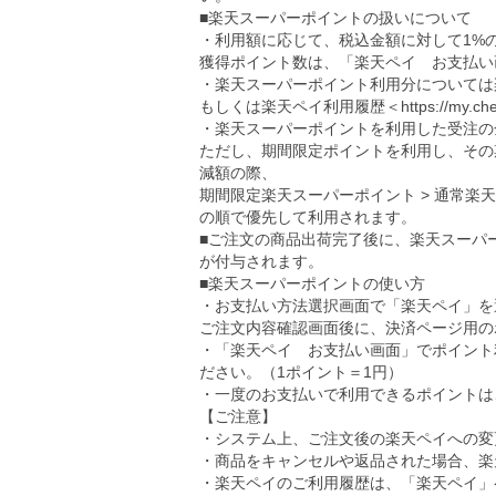
■楽天スーパーポイントの扱いについて
・利用額に応じて、税込金額に対して1%
獲得ポイント数は、「楽天ペイ お支払い
・楽天スーパーポイント利用分については
もしくは楽天ペイ利用履歴＜
https://my.ch
・楽天スーパーポイントを利用した受注の
ただし、期間限定ポイントを利用し、その
減額の際、
期間限定楽天スーパーポイント > 通常楽
の順で優先して利用されます。
■ご注文の商品出荷完了後に、楽天スーパ
が付与されます。
■楽天スーパーポイントの使い方
・お支払い方法選択画面で「楽天ペイ」を
ご注文内容確認画面後に、決済ページ用の
・「楽天ペイ お支払い画面」でポイント
ださい。（1ポイント＝1円）
・一度のお支払いで利用できるポイントは、5
【ご注意】
・システム上、ご注文後の楽天ペイへの変
・商品をキャンセルや返品された場合、楽
・楽天ペイのご利用履歴は、「楽天ペイ」