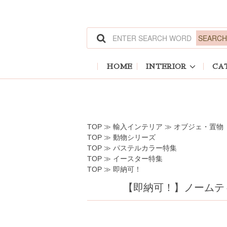
ホーム
>
輸入インテリア
>
オブジェ・置物
ホーム
>
動物シリーズ
ホーム
>
パステルカラー特集
ホーム
>
イースター特集
ホーム
>
即納可！
HOME
INTERIOR
CA
TOP
≫
輸入インテリア
≫
オブジェ・置物
TOP
≫
動物シリーズ
TOP
≫
パステルカラー特集
TOP
≫
イースター特集
TOP
≫
即納可！
【即納可！】ノームティ