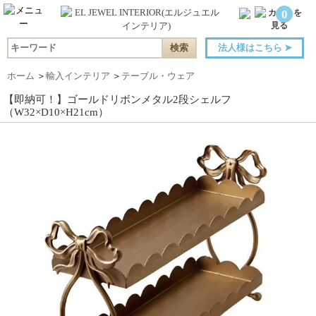
0
法人様はこちら
➤
ホーム
＞
輸入インテリア
＞
テーブル・ウェア
【即納可！】ゴールドリボンメタル2段シェルフ
（W32×D10×H21cm）