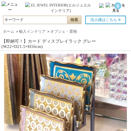
0
法人様はこちら
➤
ホーム
＞
輸入インテリア
＞
オブジェ・置物
【即納可！】カード ディスプレイラック グレー
(W22×D21.5×H16cm)