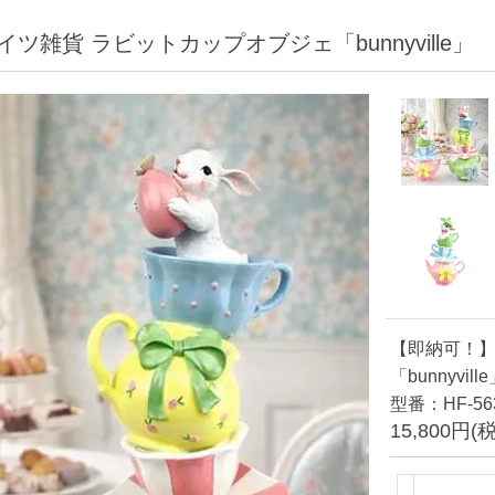
ツ雑貨 ラビットカップオブジェ「bunnyville」
【即納可！】
「bunnyvill
型番：HF-563
15,800円(