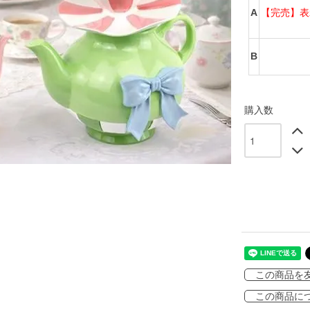
A
【完売】表
B
購入数
この商品を
この商品に