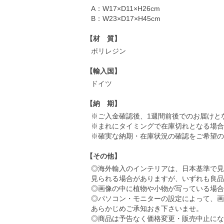
A：W17×D11×H26cm
B：W23×D17×H45cm
【材 質】
ポリレジン
【輸入国】
ドイツ
【納 期】
※ご入金確認後、1週間前後でのお届けと
※まれにタイミングで在庫切れとなる場合
※確実な納期・在庫状況の確認をご希望の
【その他】
◎海外輸入のインテリアは、日本基準で見
見られる場合がありますが、いずれも良品
◎画像の中に植物や小物が写っている場合
◎パソコン・モニターの設定によって、画
あらかじめご承知おき下さいませ。
◎商品は予告なく価格変更・販売中止にな