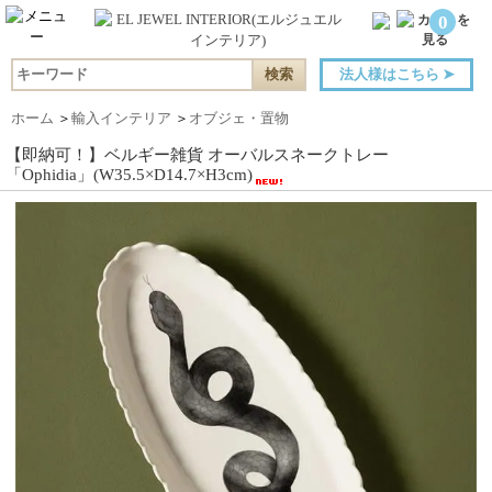
0
法人様はこちら
➤
ホーム
＞
輸入インテリア
＞
オブジェ・置物
【即納可！】ベルギー雑貨 オーバルスネークトレー
「Ophidia」(W35.5×D14.7×H3cm)