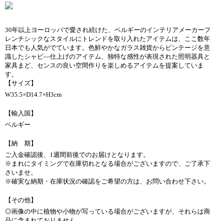
30年以上ヨーロッパで愛され続けた、ベルギーのインテリアメーカーフ
レンチシックなスタイルにトレンドを取り入れたアイテムは、ここ数年
日本でも人気がでています。色鮮やかなガラス雑貨からビンテージを意
識したシャビ―仕上げのアイテム、独特な感性が表現された照明器具と
家具まど、センスの良い空間作りを楽しめるアイテムを提案していま
す。
【サイズ】
W35.5×D14.7×H3cm
【輸入国】
ベルギー
【納 期】
ご入金確認後、1週間前後でのお届けとなります。
※まれにタイミングで在庫切れとなる場合がございますので、ご了承下
さいませ。
※確実な納期・在庫状況の確認をご希望の方は、お問い合わせ下さい。
【その他】
◎画像の中に植物や小物が写っている場合がございますが、それらは商
品に含まれておりません。