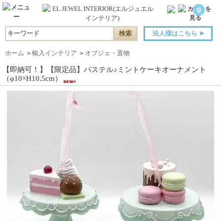
0
法人様はこちら
➤
ホーム
＞
輸入インテリア
＞
オブジェ・置物
【即納可！】【限定品】パステル♪ミントケーキオーナメント
（φ10×H10.5cm）