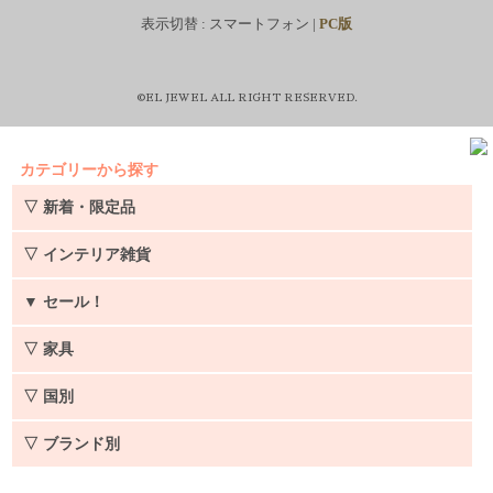
表示切替 :
スマートフォン
|
PC版
©EL JEWEL ALL RIGHT RESERVED.
カテゴリーから探す
▽ 新着・限定品
▽ インテリア雑貨
▼
セール！
▽ 家具
▽ 国別
▽ ブランド別