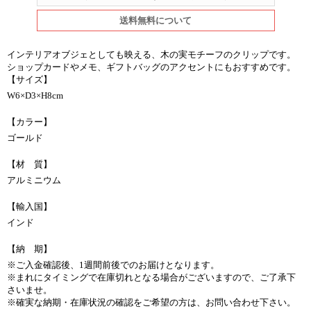
送料無料について
インテリアオブジェとしても映える、木の実モチーフのクリップです。
ショップカードやメモ、ギフトバッグのアクセントにもおすすめです。
【サイズ】
W6×D3×H8cm
【カラー】
ゴールド
【材 質】
アルミニウム
【輸入国】
インド
【納 期】
※ご入金確認後、1週間前後でのお届けとなります。
※まれにタイミングで在庫切れとなる場合がございますので、ご了承下
さいませ。
※確実な納期・在庫状況の確認をご希望の方は、お問い合わせ下さい。