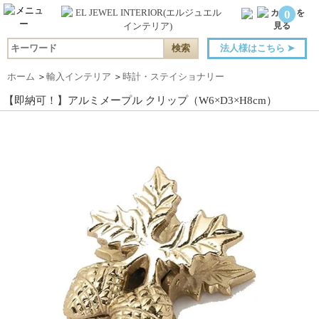
0
法人様はこちら
➤
ホーム
＞
輸入インテリア
＞
時計・ステイショナリー
【即納可！】アルミメープル クリップ（W6×D3×H8cm）