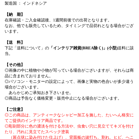
製造国 ： インドネシア
【納 期】
在庫確認・ご入金確認後、1週間前後での出荷となります。
なお、他でも販売しているため、タイミングで品切れとなる場合がござ
います。
【送 料】
下記「送料について」の
「インテリア雑貨(BREA除く)」(小型)
送料に該
当。
【その他】
◎画像の中に植物や小物が写っている場合がございますが、それらは商
品に含まれておりません。
◎パソコン・モニターの設定によって、画像と実物の色合いが多少違う
場合がございます。
あらかじめご承知おき下さいませ。
◎商品は予告なく価格変更・販売中止になる場合がございます。
【ご注意】
◎この商品は、アンティークなシャビー加工を施した、たいへん格安に
てご提供のインテリア商品です。
◎彫刻部分に色の濃淡を付ける方法や、虫食い穴に見立ててキズを付け
たり、汚れに見立てたスペック塗装
（斑点状に染み付けた仕上げ）、背面板の波打ち、割れ、ヒビ、へこ