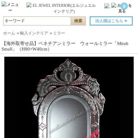
0
法人様はこちら
➤
ホーム
＞
輸入インテリア
＞
ミラー
【海外取寄せ品】ベネチアンミラー ウォールミラー「Mirah
Small」（H80×W40cm）