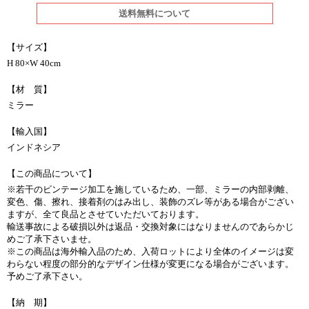
送料無料について
【サイズ】
H 80×W 40cm
【材 質】
ミラー
【輸入国】
インドネシア
【この商品について】
※若干のビンテージ加工を施しているため、一部、ミラーの内部剥離、
変色、傷、擦れ、接着剤のはみ出し、装飾のズレ等がある場合がござい
ますが、全て良品とさせていただいております。
輸送事故による破損以外は返品・交換対象にはなりませんのであらかじ
めご了承下さいませ。
※この商品は海外輸入品のため、入荷ロットにより全体のイメージは変
わらない程度の部分的なデザイン仕様が変更になる場合がございます。
予めご了承下さい。
【納 期】