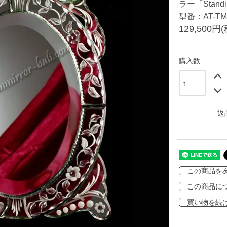
ラー「Standi
型番：AT-TM
129,500円
購入数
返
この商品を
この商品に
買い物を続