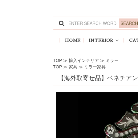
ホーム
>
輸入インテリア
>
ミラー
ホーム
>
家具
>
ミラー家具
HOME
INTERIOR
CA
TOP
≫
輸入インテリア
≫
ミラー
TOP
≫
家具
≫
ミラー家具
【海外取寄せ品】ベネチアンミラー