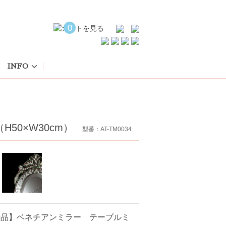
0
INFO
H50×W30cm）
型番：AT-TM0034
せ品】ベネチアンミラー テーブルミ