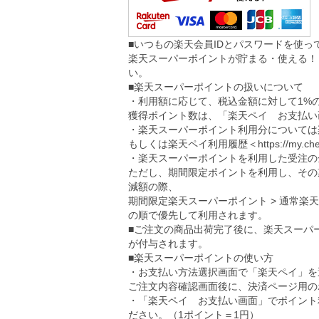
■いつもの楽天会員IDとパスワードを使
楽天スーパーポイントが貯まる・使える！
い。
■楽天スーパーポイントの扱いについて
・利用額に応じて、税込金額に対して1%
獲得ポイント数は、「楽天ペイ お支払い
・楽天スーパーポイント利用分については
もしくは楽天ペイ利用履歴＜
https://my.ch
・楽天スーパーポイントを利用した受注の
ただし、期間限定ポイントを利用し、その
減額の際、
期間限定楽天スーパーポイント > 通常楽
の順で優先して利用されます。
■ご注文の商品出荷完了後に、楽天スーパ
が付与されます。
■楽天スーパーポイントの使い方
・お支払い方法選択画面で「楽天ペイ」を
ご注文内容確認画面後に、決済ページ用の
・「楽天ペイ お支払い画面」でポイント
ださい。（1ポイント＝1円）