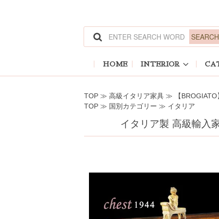
ホーム
>
高級イタリア家具
>
【BROGIATO】
ホーム
>
国別カテゴリー
>
イタリア
HOME
INTERIOR
CA
TOP
≫
高級イタリア家具
≫
【BROGIATO
TOP
≫
国別カテゴリー
≫
イタリア
イタリア製 高級輸入