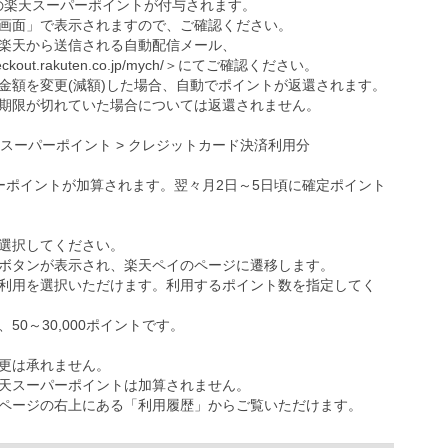
の楽天スーパーポイントが付与されます。
画面」で表示されますので、ご確認ください。
楽天から送信される自動配信メール、
eckout.rakuten.co.jp/mych/
＞にてご確認ください。
金額を変更(減額)した場合、自動でポイントが返還されます。
期限が切れていた場合については返還されません。
天スーパーポイント > クレジットカード決済利用分
ーポイントが加算されます。翌々月2日～5日頃に確定ポイント
選択してください。
ボタンが表示され、楽天ペイのページに遷移します。
利用を選択いただけます。利用するポイント数を指定してく
0～30,000ポイントです。
更は承れません。
天スーパーポイントは加算されません。
ページの右上にある「利用履歴」からご覧いただけます。