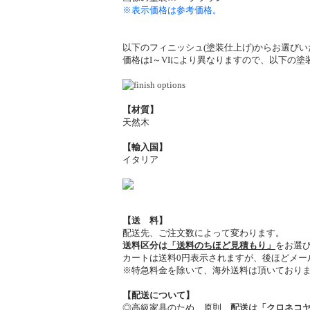
※表示価格は参考価格。
以下のフィニッシュ(塗装仕上げ)からお選び
価格はI～VIにより異なりますので、以下の
【材質】
天然木
【輸入国】
イタリア
【送 料】
配送先、ご注文数によって変わります。
送料区分は
「送料のちほど見積もり」
をお選
カートは送料0円表示されますが、後ほどメー
※特急料金を除いて、海外送料は頂いており
【配送について】
◎高級家具のため、原則、
配送は「クロネコ