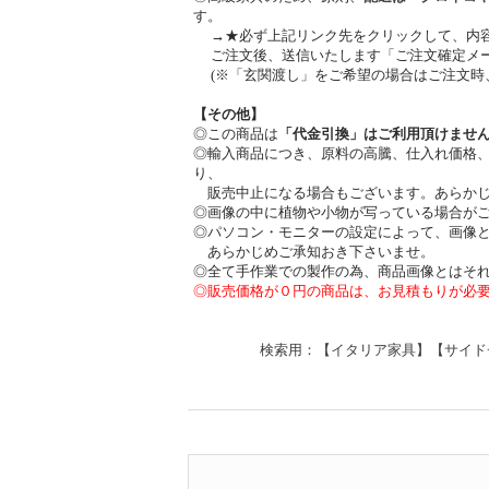
す。
→★必ず上記リンク先をクリックして、内
ご注文後、送信いたします「ご注文確定メー
(※「玄関渡し」をご希望の場合はご注文時
【その他】
◎この商品は
「代金引換」はご利用頂けませ
◎輸入商品につき、原料の高騰、仕入れ価格
り、
販売中止になる場合もございます。あらかじ
◎画像の中に植物や小物が写っている場合が
◎パソコン・モニターの設定によって、画像
あらかじめご承知おき下さいませ。
◎全て手作業での製作の為、商品画像とはそ
◎販売価格が０円の商品は、お見積もりが必
検索用：【イタリア家具】【サイド