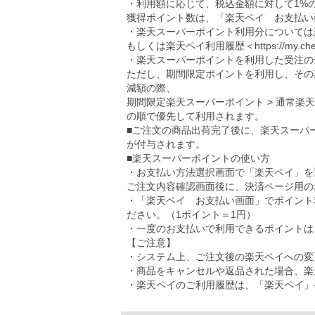
・利用額に応じて、税込金額に対して1%
獲得ポイント数は、「楽天ペイ お支払い
・楽天スーパーポイント利用分については
もしくは楽天ペイ利用履歴＜
https://my.ch
・楽天スーパーポイントを利用した受注の
ただし、期間限定ポイントを利用し、その
減額の際、
期間限定楽天スーパーポイント > 通常楽
の順で優先して利用されます。
■ご注文の商品出荷完了後に、楽天スーパ
が付与されます。
■楽天スーパーポイントの使い方
・お支払い方法選択画面で「楽天ペイ」を
ご注文内容確認画面後に、決済ページ用の
・「楽天ペイ お支払い画面」でポイント
ださい。（1ポイント＝1円）
・一度のお支払いで利用できるポイントは、5
【ご注意】
・システム上、ご注文後の楽天ペイへの変
・商品をキャンセルや返品された場合、楽
・楽天ペイのご利用履歴は、「楽天ペイ」