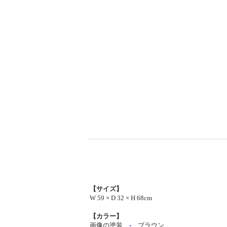
【サイズ】
W 59 × D 32 × H 68cm
【カラー】
画像の塗装…
-
ブラウン