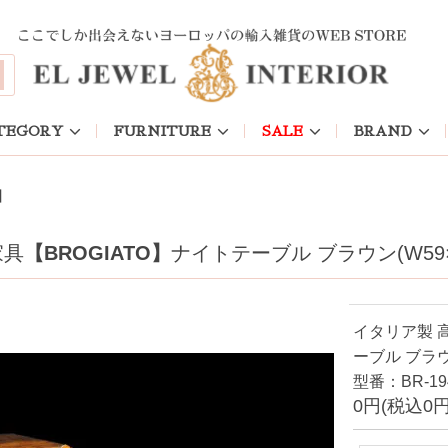
TEGORY
FURNITURE
SALE
BRAND
】
家具
【BROGIATO】
ナイトテーブル ブラウン(W59×3
イタリア製 
ーブル ブラウン
型番：BR-19
0円(税込0円