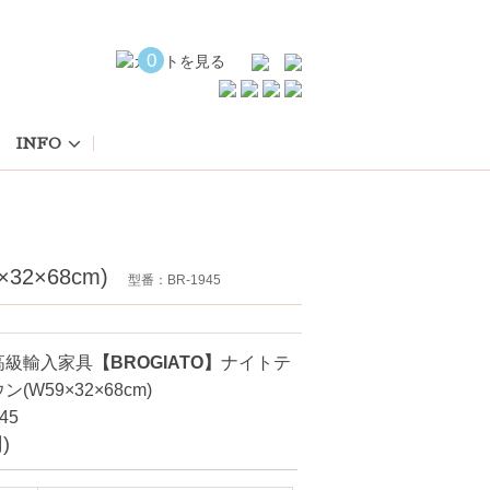
0
INFO
2×68cm)
型番：BR-1945
高級輸入家具
【BROGIATO】
ナイトテ
(W59×32×68cm)
45
)