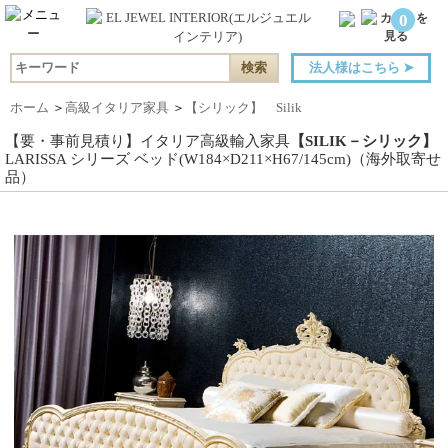
0
法人様はこちら
➤
ホーム
＞
高級イタリア家具
＞
【シリック】 Silik
【要・事前見積り】イタリア高級輸入家具
【SILIK－シリック】
LARISSA シリーズ ベッド(W184×D211×H67/145cm)（海外取寄せ
品）