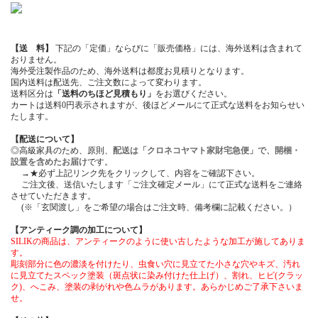
【送 料】
下記の「定価」ならびに「販売価格」には、海外送料は含まれて
おりません。
海外受注製作品のため、海外送料は都度お見積りとなります。
国内送料は配送先、ご注文数によって変わります。
送料区分は
「送料のちほど見積もり」
をお選びください。
カートは送料0円表示されますが、後ほどメールにて正式な送料をお知らせい
たします。
【配送について】
◎高級家具のため、原則、
配送は「クロネコヤマト家財宅急便」で、開梱・
設置を含めたお届け
です。
→★必ず上記リンク先をクリックして、内容をご確認下さい。
ご注文後、送信いたします「ご注文確定メール」にて正式な送料をご連絡
させていただきます。
(※「玄関渡し」をご希望の場合はご注文時、備考欄に記載ください。）
【アンティーク調の加工について】
SILIKの商品は、アンティークのように使い古したような加工が施してありま
す。
彫刻部分に色の濃淡を付けたり、虫食い穴に見立てた小さな穴やキズ、汚れ
に見立てたスペック塗装（斑点状に染み付けた仕上げ）、割れ、ヒビ(クラッ
ク)、へこみ、塗装の剥がれや色ムラがあります。あらかじめご了承下さいま
せ。