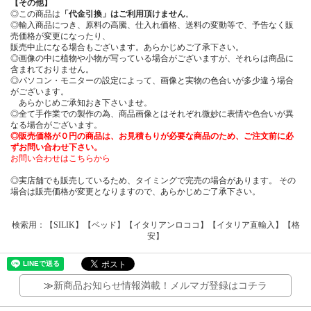
【その他】
◎この商品は
「代金引換」はご利用頂けません
。
◎輸入商品につき、原料の高騰、仕入れ価格、送料の変動等で、予告なく販
売価格が変更になったり、
販売中止になる場合もございます。あらかじめご了承下さい。
◎画像の中に植物や小物が写っている場合がございますが、それらは商品に
含まれておりません。
◎パソコン・モニターの設定によって、画像と実物の色合いが多少違う場合
がございます。
あらかじめご承知おき下さいませ。
◎全て手作業での製作の為、商品画像とはそれぞれ微妙に表情や色合いが異
なる場合がございます。
◎販売価格が０円の商品は、お見積もりが必要な商品のため、ご注文前に必
ずお問い合わせ下さい。
お問い合わせはこちらから
◎実店舗でも販売しているため、タイミングで完売の場合があります。 その
場合は販売価格が変更となりますので、あらかじめご了承下さい。
検索用：【SILIK】【ベッド】【イタリアンロココ】【イタリア直輸入】【格
安】
≫
新商品お知らせ情報満載！メルマガ登録はコチラ