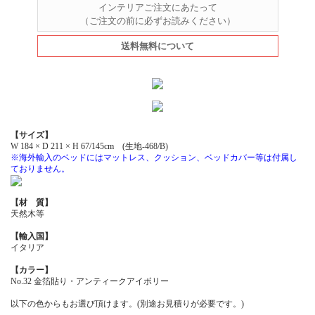
インテリアご注文にあたって
（ご注文の前に必ずお読みください）
送料無料について
【サイズ】
W 184 × D 211 × H 67/145cm (生地-468/B)
※海外輸入のベッドにはマットレス、クッション、ベッドカバー等は付属し
ておりません。
【材 質】
天然木等
【輸入国】
イタリア
【カラー】
No.32 金箔貼り・アンティークアイボリー
以下の色からもお選び頂けます。(別途お見積りが必要です。)