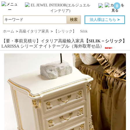
0
法人様はこちら
➤
ホーム
＞
高級イタリア家具
＞
【シリック】 Silik
【要・事前見積り】イタリア高級輸入家具
【SILIK－シリック】
LARISSA シリーズ ナイトテーブル（海外取寄せ品）