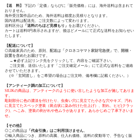
【送 料】
下記の「定価」ならびに「販売価格」には、海外送料は含まれて
おりません。
海外受注製作品のため、海外送料は都度お見積りとなります。
国内送料は配送先、ご注文数によって変わります。
送料区分は
「送料のちほど見積もり」
をお選びください。
カートは送料0円表示されますが、後ほどメールにて正式な送料をお知らせい
たします。
【配送について】
◎高級家具のため、原則、
配送は「クロネコヤマト家財宅急便」で、開梱・
設置を含めたお届け
です。
→★必ず上記リンク先をクリックして、内容をご確認下さい。
ご注文後、送信いたします「ご注文確定メール」にて正式な送料をご連絡
させていただきます。
(※「玄関渡し」をご希望の場合はご注文時、備考欄に記載ください。）
【アンティーク調の加工について】
SILIKの商品は、アンティークのように使い古したような加工が施してありま
す。
彫刻部分に色の濃淡を付けたり、虫食い穴に見立てた小さな穴やキズ、汚れ
に見立てたスペック塗装（斑点状に染み付けた仕上げ）、割れ、ヒビ(クラッ
ク)、へこみ、塗装の剥がれや色ムラがあります。あらかじめご了承下さいま
せ。
【その他】
◎この商品は
「代金引換」はご利用頂けません
。
◎輸入商品につき、原料の高騰、仕入れ価格、送料の変動等で、予告なく販