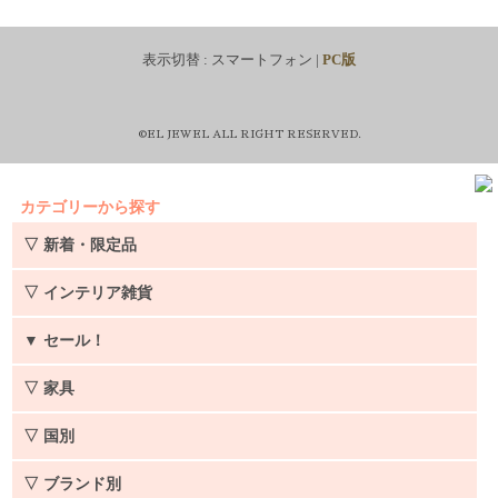
表示切替 :
スマートフォン
|
PC版
©EL JEWEL ALL RIGHT RESERVED.
カテゴリーから探す
▽ 新着・限定品
▽ インテリア雑貨
▼
セール！
▽ 家具
▽ 国別
▽ ブランド別