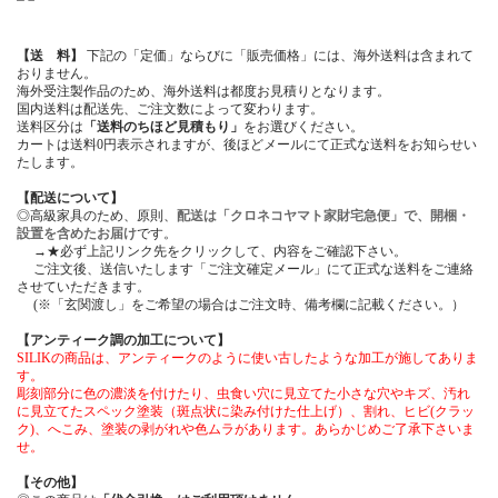
【送 料】
下記の「定価」ならびに「販売価格」には、海外送料は含まれて
おりません。
海外受注製作品のため、海外送料は都度お見積りとなります。
国内送料は配送先、ご注文数によって変わります。
送料区分は
「送料のちほど見積もり」
をお選びください。
カートは送料0円表示されますが、後ほどメールにて正式な送料をお知らせい
たします。
【配送について】
◎高級家具のため、原則、
配送は「クロネコヤマト家財宅急便」で、開梱・
設置を含めたお届け
です。
→★必ず上記リンク先をクリックして、内容をご確認下さい。
ご注文後、送信いたします「ご注文確定メール」にて正式な送料をご連絡
させていただきます。
(※「玄関渡し」をご希望の場合はご注文時、備考欄に記載ください。）
【アンティーク調の加工について】
SILIKの商品は、アンティークのように使い古したような加工が施してありま
す。
彫刻部分に色の濃淡を付けたり、虫食い穴に見立てた小さな穴やキズ、汚れ
に見立てたスペック塗装（斑点状に染み付けた仕上げ）、割れ、ヒビ(クラッ
ク)、へこみ、塗装の剥がれや色ムラがあります。あらかじめご了承下さいま
せ。
【その他】