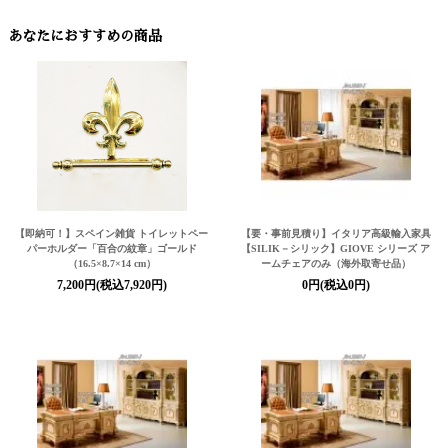
あなたにおすすめの商品
【即納可！】スペイン雑貨 トイレットペー
【要・事前見積り】イタリア高級輸入家具
パーホルダー「百合の紋章」ゴールド
【SILIK－シリック】
GIOVE シリーズ ア
（16.5×8.7×14 cm）
ームチェアのみ（海外取寄せ品）
7,200円(税込7,920円)
0円(税込0円)