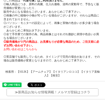
◎この商品は
「代金引換」はご利用頂けません
。
◎輸入商品につき、原料の高騰、仕入れ価格、送料の変動等で、予告なく販
売価格が変更になったり、
販売中止になる場合もございます。あらかじめご了承下さい。
◎画像の中に植物や小物が写っている場合がございますが、それらは商品に
含まれておりません。
◎パソコン・モニターの設定によって、画像と実物の色合いが多少違う場合
がございます。
あらかじめご承知おき下さいませ。
◎全て手作業での製作の為、商品画像とはそれぞれ微妙に表情や色合いが異
なる場合がございます。
◎販売価格が０円の商品は、お見積もりが必要な商品のため、ご注文前に必
ずお問い合わせ下さい。
お問い合わせはこちらから
◎実店舗でも販売しているため、タイミングで完売の場合があります。 その
場合は販売価格が変更となりますので、あらかじめご了承下さい。
検索用：【SILIK】【アームチェア】【イタリアンロココ】【イタリア直輸
入】【格安】
≫
新商品お知らせ情報満載！メルマガ登録はコチラ